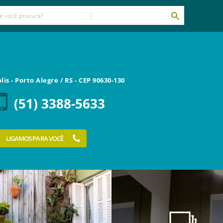
olis
-
Porto Alegre
/
RS
- CEP
90630-130
(51) 3388-5633
LIGAMOS PARA VOCÊ