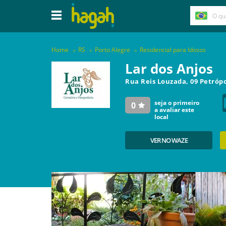
Home
RS
Porto Alegre
Residencial para Idosos
Lar dos Anjos
Rua Reis Louzada, 09 Petróp
seja o primeiro
0
a avaliar este
local
VER NO WAZE