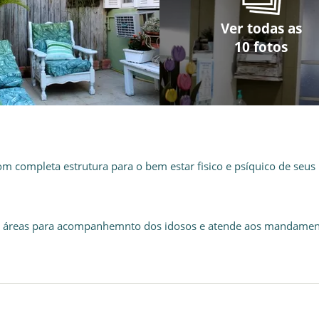
Ver todas as
Ver todas as
Ver todas as
Ver todas as
Ver todas as
Ver todas as
Ver todas as
Ver todas as
Ver todas as
Ver todas as
10 fotos
10 fotos
10 fotos
10 fotos
10 fotos
10 fotos
10 fotos
10 fotos
10 fotos
10 fotos
om completa estrutura para o bem estar fisico e psíquico de seus
rsas áreas para acompanhemnto dos idosos e atende aos mandame