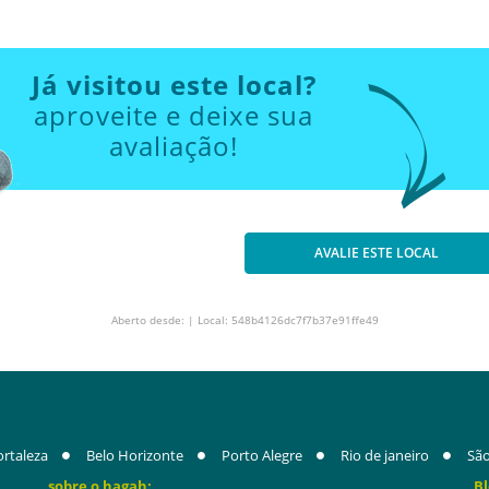
Já visitou este local?
aproveite e deixe sua
avaliação!
AVALIE ESTE LOCAL
Aberto desde: | Local: 548b4126dc7f7b37e91ffe49
ortaleza
Belo Horizonte
Porto Alegre
Rio de janeiro
São
sobre o hagah:
Bl