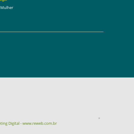
Mulher
*
ting Digital - www.reweb.com.br