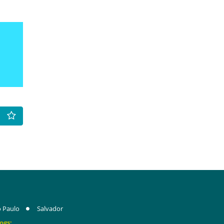
 Paulo
Salvador
ogs: