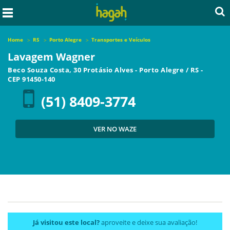
Home
RS
Porto Alegre
Transportes e Veículos
Lavagem Wagner
Beco Souza Costa, 30 Protásio Alves
-
Porto Alegre
/
RS
-
CEP
91450-140
(51) 8409-3774
VER NO WAZE
Já visitou este local?
aproveite e deixe sua avaliação!