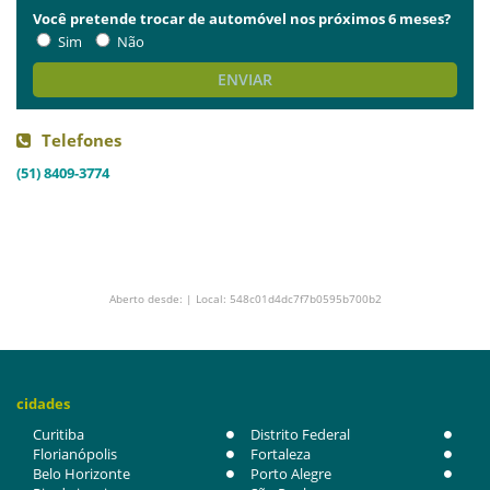
Você pretende trocar de automóvel nos próximos 6 meses?
Sim
Não
ENVIAR
Telefones
(51) 8409-3774
Aberto desde: | Local: 548c01d4dc7f7b0595b700b2
cidades
Curitiba
Distrito Federal
Florianópolis
Fortaleza
Belo Horizonte
Porto Alegre