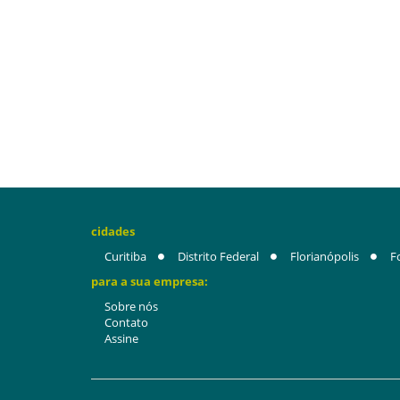
cidades
Curitiba
Distrito Federal
Florianópolis
F
para a sua empresa:
Sobre nós
Contato
Assine