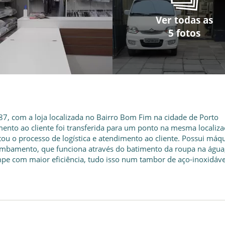
Ver todas as
Ver todas as
Ver todas as
Ver todas as
Ver todas as
5 fotos
5 fotos
5 fotos
5 fotos
5 fotos
7, com a loja localizada no Bairro Bom Fim na cidade de Porto
mento ao cliente foi transferida para um ponto na mesma localiza
tou o processo de logística e atendimento ao cliente. Possui máq
ombamento, que funciona através do batimento da roupa na água
mpe com maior eficiência, tudo isso num tambor de aço-inoxidável