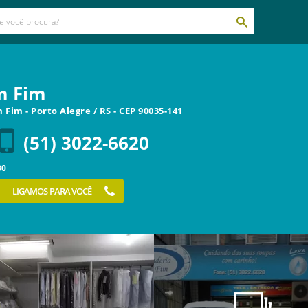
m Fim
m Fim
-
Porto Alegre
/
RS
- CEP
90035-141
(51) 3022-6620
30
LIGAMOS PARA VOCÊ