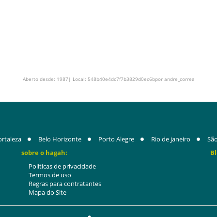
Aberto desde: 1987| Local: 548b40e4dc7f7b3829d0ec6bpor andre_correa
ortaleza
Belo Horizonte
Porto Alegre
Rio de janeiro
São
sobre o hagah:
Bl
Politicas de privacidade
Termos de uso
Regras para contratantes
Mapa do Site