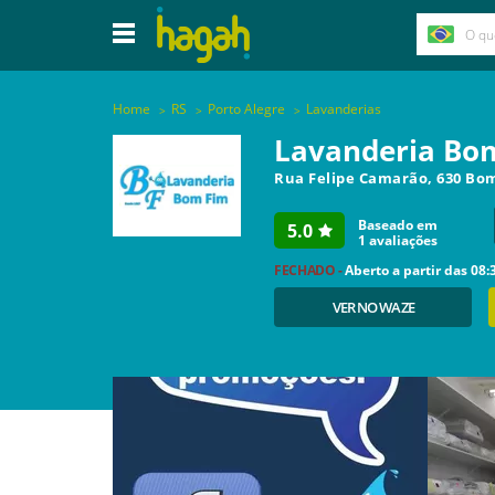
Home
RS
Porto Alegre
Lavanderias
Lavanderia Bo
Rua Felipe Camarão, 630 Bo
Baseado em
5.0
1
avaliações
FECHADO -
Aberto a partir das
08:
VER NO WAZE