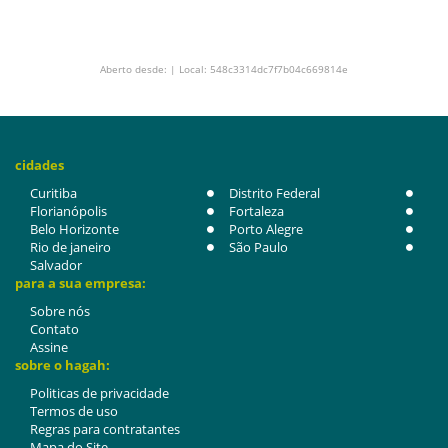
Aberto desde: | Local: 548c3314dc7f7b04c669814e
cidades
Curitiba
Distrito Federal
Florianópolis
Fortaleza
Belo Horizonte
Porto Alegre
Rio de janeiro
São Paulo
Salvador
para a sua empresa:
Sobre nós
Contato
Assine
sobre o hagah:
Politicas de privacidade
Termos de uso
Regras para contratantes
Mapa do Site