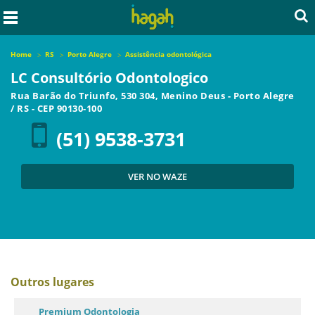
Home
RS
Porto Alegre
Assistência odontológica
LC Consultório Odontologico
Rua Barão do Triunfo, 530 304, Menino Deus
-
Porto Alegre
/
RS
- CEP
90130-100
(51) 9538-3731
VER NO WAZE
Outros lugares
Premium Odontologia