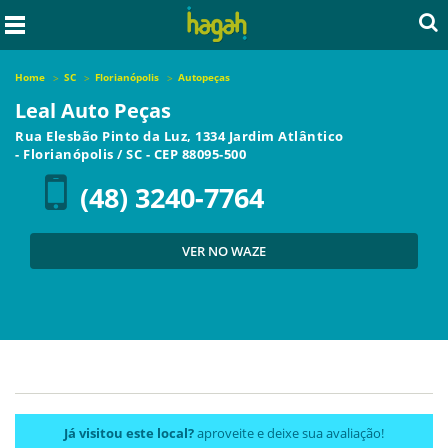
Home
SC
Florianópolis
Autopeças
Leal Auto Peças
Rua Elesbão Pinto da Luz, 1334 Jardim Atlântico
-
Florianópolis
/
SC
- CEP
88095-500
(48) 3240-7764
VER NO WAZE
Já visitou este local?
aproveite e deixe sua avaliação!