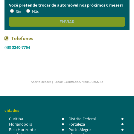
Você pretende trocar de automóvel nos próximos 6 meses?
Sim
Não
ENVIAR
Telefones
(48) 3240-7764
Aberto desde: | Local: 548bff6ddc7f7b0595b6f78d
cidades
Curitiba
Distrito Federal
Florianópolis
Fortaleza
Belo Horizonte
Porto Alegre