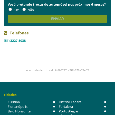
Você pretende trocar de automóvel nos próximos 6 meses?
Sim
Não
ENVIAR
Telefones
(51) 3227-5038
Aberto desde: | Local: 548b9777dc7f7b070e77eff9
cidades
Curitiba
Distrito Federal
Florianópolis
Fortaleza
Belo Horizonte
Porto Alegre