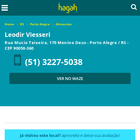
Home
RS
Porto Alegre
Alimentos
Leodir Viesseri
Rua Mucio Teixeira, 170 Menino Deus
-
Porto Alegre
/
RS
-
CEP
90050-360
(51) 3227-5038
VER NO WAZE
Já visitou este local?
aproveite e deixe sua avaliação!