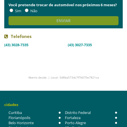
Você pretende trocar de automóvel nos próximos 6 meses?
Sim
Não
ENVIAR
Telefones
(43) 3028-7335
(43) 3027-7335
Aberto desde: | Local: 548ba573dc7f7b070e7821ca
cidades
Curitiba
Distrito Federal
Florianópolis
Fortaleza
Belo Horizonte
Porto Alegre