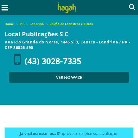
Home
PR
Londrina
Edição de Cadastros e Listas
Local Publicações S C
Rua Rio Grande do Norte, 1445 Sl 3, Centro
-
Londrina
/
PR
-
CEP
86026-490
(43) 3028-7335
VER NO WAZE
Já visitou este local?
aproveite e deixe sua avaliação!