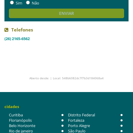
Sim
Não
ENVIAR
Telefones
(26) 2165-6562
Aberto desde: | Local: 548b6082dc7f7b3d184068a4
cidades
Curitiba
Distrito Federal
Florianópolis
Fortaleza
Belo Horizonte
Porto Alegre
Rio de janeiro
São Paulo