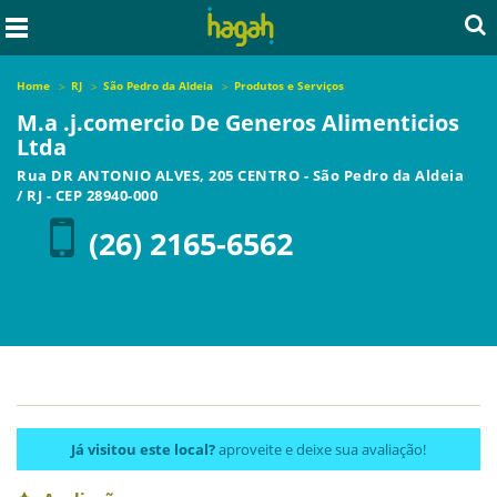
Home
RJ
São Pedro da Aldeia
Produtos e Serviços
M.a .j.comercio De Generos Alimenticios
Ltda
Rua DR ANTONIO ALVES, 205 CENTRO
-
São Pedro da Aldeia
/
RJ
- CEP
28940-000
(26) 2165-6562
Já visitou este local?
aproveite e deixe sua avaliação!