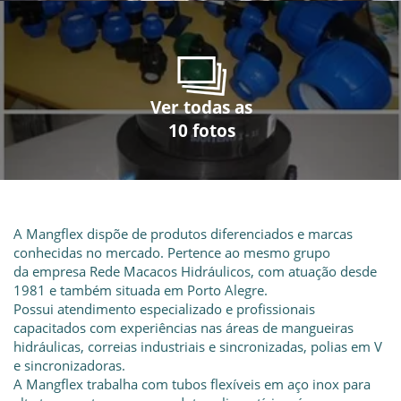
Ver todas as
Ver todas as
Ver todas as
Ver todas as
Ver todas as
Ver todas as
Ver todas as
Ver todas as
Ver todas as
Ver todas as
10 fotos
10 fotos
10 fotos
10 fotos
10 fotos
10 fotos
10 fotos
10 fotos
10 fotos
10 fotos
A Mangflex dispõe de produtos diferenciados e marcas
conhecidas no mercado. Pertence ao mesmo grupo
da empresa Rede Macacos Hidráulicos, com atuação desde
1981 e também situada em Porto Alegre.
Possui atendimento especializado e profissionais
capacitados com experiências nas áreas de mangueiras
hidráulicas, correias industriais e sincronizadas, polias em V
e sincronizadoras.
A Mangflex trabalha com tubos flexíveis em aço inox para