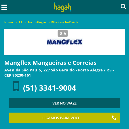
Home
RS
Porto Alegre
Fábrica e Indústria
0
seja o primeiro a avaliar este local
Mangflex Mangueiras e Correias
Avenida São Paulo, 227 São Geraldo
-
Porto Alegre
/
RS
-
CEP
90230-161
(51) 3341-9004
VER NO WAZE
LIGAMOS PARA VOCÊ