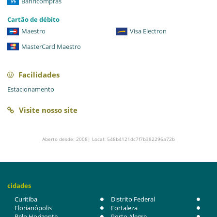
Banricompras
Cartão de débito
Maestro
Visa Electron
MasterCard Maestro
Facilidades
Estacionamento
Visite nosso site
Aberto desde: 2008| Local: 548b4121dc7f7b382296a72b
cidades
Curitiba
Distrito Federal
Florianópolis
Fortaleza
Belo Horizonte
Porto Alegre