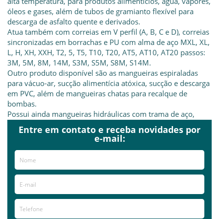
alta temperatura, para produtos alimentícios, água, vapores,
óleos e gases, além de tubos de gramianto flexível para
descarga de asfalto quente e derivados.
Atua também com correias em V perfil (A, B, C e D), correias
sincronizadas em borrachas e PU com alma de aço MXL, XL,
L, H, XH, XXH, T2, 5, T5, T10, T20, AT5, AT10, AT20 passos:
3M, 5M, 8M, 14M, S3M, S5M, S8M, S14M.
Outro produto disponível são as mangueiras espiraladas
para vácuo-ar, sucção alimentícia atóxica, sucção e descarga
em PVC, além de mangueiras chatas para recalque de
bombas.
Possui ainda mangueiras hidráulicas com trama de aço,
média, alta e super alta pressão, mangueiras de borrachas,
Entre em contato e receba novidades por
tipo ar-água, caminhão tanque, jato de areia, boca de forno
e-mail:
cervejeira e vapor frigorífico.
A Mangflex conta ainda com mangueira especial para
irrigação, da marca Santeno, e dispõe de conexões da
mesma linha.
Orçamento gratuito.