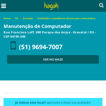
Home
RS
Gravataí
Instalação e assistência técnica para informática
Manutenção de Computador
Rua Francisco Loff, 990 Parque dos Anjos
-
Gravataí
/
RS
-
CEP
94195-300
(51) 9694-7007
VER NO WAZE
Já visitou este local?
aproveite e deixe sua avaliação!