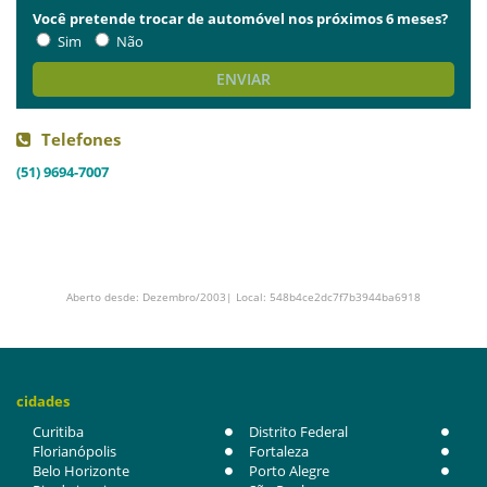
Você pretende trocar de automóvel nos próximos 6 meses?
Sim
Não
ENVIAR
Telefones
(51) 9694-7007
Aberto desde: Dezembro/2003| Local: 548b4ce2dc7f7b3944ba6918
cidades
Curitiba
Distrito Federal
Florianópolis
Fortaleza
Belo Horizonte
Porto Alegre