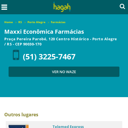
Home
RS
Porto Alegre
Farmácias
Maxxi Econômica Farmácias
Praça Pereira Parobé, 120 Centro Histórico
-
Porto Alegre
/
RS
- CEP
90030-170
(51) 3225-7467
VER NO WAZE
Outros lugares
Telemed Express