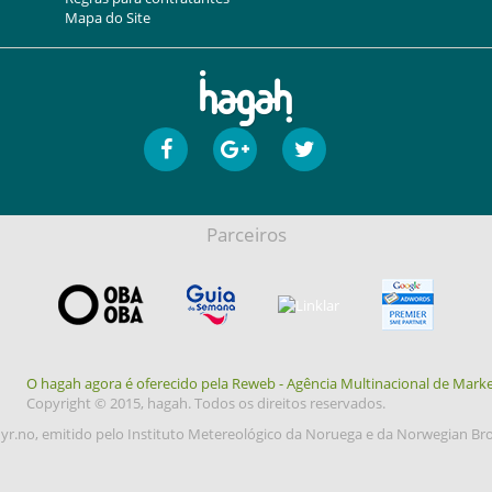
Mapa do Site
Parceiros
O hagah agora é oferecido pela Reweb - Agência Multinacional de Marke
Copyright © 2015, hagah. Todos os direitos reservados.
yr.no, emitido pelo Instituto Metereológico da Noruega e da Norwegian Br