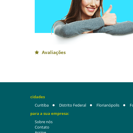
Avaliações
cidades
Curitiba
Distrito Federal
Florianópolis
F
para a sua empresa:
Sobre nós
Contato
Assine