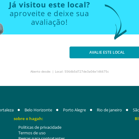
Já visitou este local?
aproveite e deixe sua
avaliação!
AVALIE ESTE LOCAL
Aberto desde: | Local: 5564b5d727de3a04e146675c
ortaleza
Belo Horizonte
Porto Alegre
Rio de janeiro
São
sobre o hagah:
Bl
Politicas de privacidade
Termos de uso
Regras para contratantes