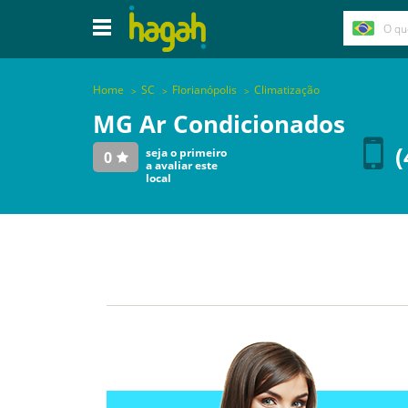
Home
SC
Florianópolis
Climatização
MG Ar Condicionados
(
seja o primeiro
0
a avaliar este
local