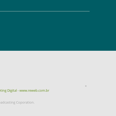
*
ting Digital - www.reweb.com.br
oadcasting Coporation.