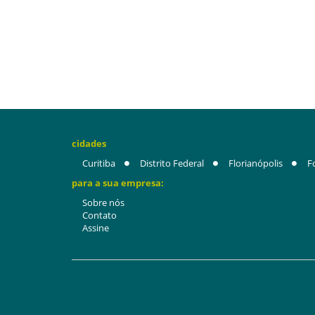
cidades
Curitiba
Distrito Federal
Florianópolis
F
para a sua empresa:
Sobre nós
Contato
Assine