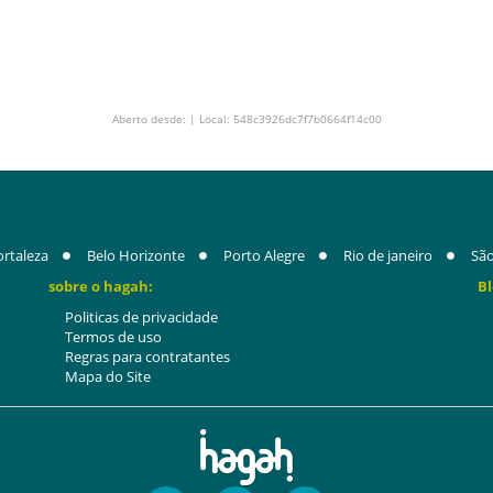
Aberto desde: | Local: 548c3926dc7f7b0664f14c00
ortaleza
Belo Horizonte
Porto Alegre
Rio de janeiro
São
sobre o hagah:
Bl
Politicas de privacidade
Termos de uso
Regras para contratantes
Mapa do Site