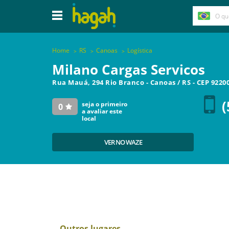
Home
RS
Canoas
Logística
Milano Cargas Servicos
Rua Mauá, 294 Rio Branco
-
Canoas
/
RS
- CEP
9220
(
seja o primeiro
0
a avaliar este
local
VER NO WAZE
Outros lugares