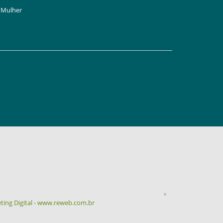
Mulher
*
ting Digital - www.reweb.com.br