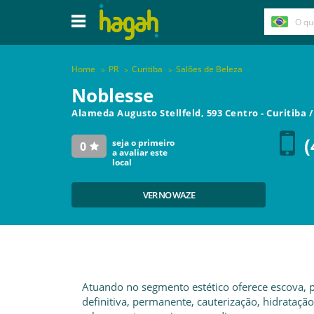
Home
PR
Curitiba
Salões de Beleza
Noblesse
Alameda Augusto Stellfeld, 593 Centro
-
Curitiba
(
seja o primeiro
0
a avaliar este
local
VER NO WAZE
Atuando no segmento estético oferece escova, p
definitiva, permanente, cauterização, hidratação