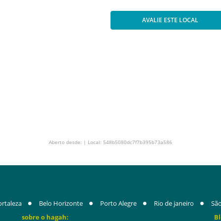
AVALIE ESTE LOCAL
Aberto desde: | Local: 548b5080dc7f7b395b73a586
ortaleza
Belo Horizonte
Porto Alegre
Rio de janeiro
São
sobre o hagah:
Bl