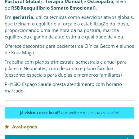
Postural Globa
l),
Terapia Manual
,e
Osteopatia,
além
de
RSE
(
Reequilíbrio Somato Emocional).
Em
geriatria
, utiliza técnicas como exercícios ativos globais,
que treinam o equilíbrio a força e a estabilização do idoso,
proporcionando uma melhora da na postura, marcha
equilibrada e ganho de auto estima e qualidade de vida.
Oferece descontos para pacientes da Clínica Gecom e alunos
de Krav Maga.
Trabalha com planos trimestrais, semestrais e anual para
pilates e Neopilates, com desconto e plano familiar
(desconto especiais para duplas e membros familiares)
PHYSIO Espaço Saúde presta atendimento com horário
marcado.
Já visitou este local?
aproveite e deixe sua avaliação!
Avaliações