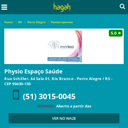
Home
RS
Porto Alegre
Fisioterapeutas
5.0
Physio Espaço Saúde
Rua Schiller, 64 Sala 01, Rio Branco
-
Porto Alegre
/
RS
-
CEP
90430-150
(51) 3015-0045
FECHADO -
Aberto a partir das
VER NO WAZE