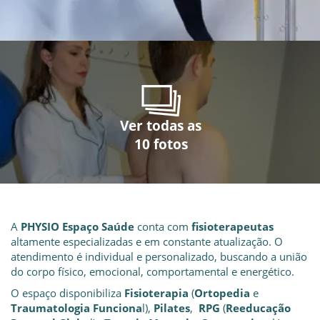
Ver todas as
Ver todas as
Ver todas as
Ver todas as
Ver todas as
Ver todas as
Ver todas as
Ver todas as
Ver todas as
Ver todas as
10 fotos
10 fotos
10 fotos
10 fotos
10 fotos
10 fotos
10 fotos
10 fotos
10 fotos
10 fotos
A
PHYSIO Espaço Saúde
conta com
fisioterapeutas
altamente especializadas e em constante atualização. O
atendimento é individual e personalizado, buscando a união
do corpo físico, emocional, comportamental e energético.
O espaço disponibiliza
Fisioterapia
(
Ortopedia
e
Traumatologia Funciona
l),
Pilates
,
RPG
(
Reeducação