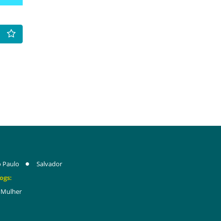
 Paulo
Salvador
ogs:
Mulher