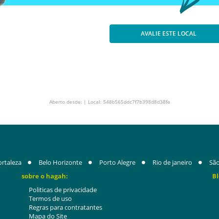
AVALIE ESTE LOCAL
Aberto desde: | Local: 548b565ddc7f7b398d8d38fe
ortaleza
Belo Horizonte
Porto Alegre
Rio de janeiro
São
sobre o hagah:
Bl
Politicas de privacidade
Termos de uso
Regras para contratantes
Mapa do Site