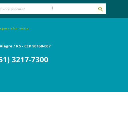
ca para informática
Alegre
/
RS
- CEP
90160-007
51) 3217-7300