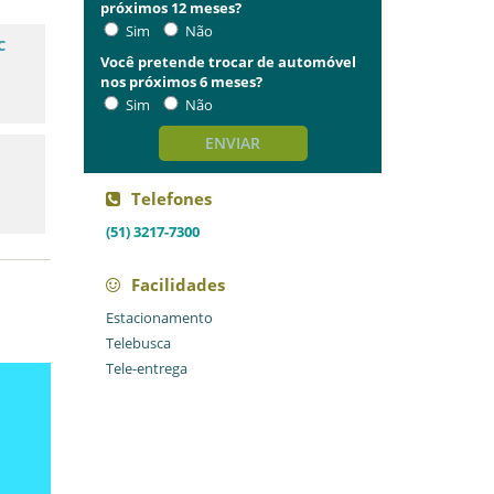
próximos 12 meses?
Sim
Não
C
Você pretende trocar de automóvel
nos próximos 6 meses?
Sim
Não
ENVIAR
Telefones
(51) 3217-7300
Facilidades
Estacionamento
Telebusca
Tele-entrega