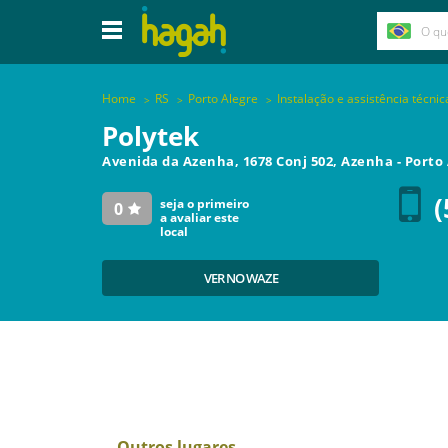
Home
RS
Porto Alegre
Instalação e assistência técni
Polytek
Avenida da Azenha, 1678 Conj 502, Azenha
-
Porto 
(
seja o primeiro
0
a avaliar este
local
VER NO WAZE
Outros lugares