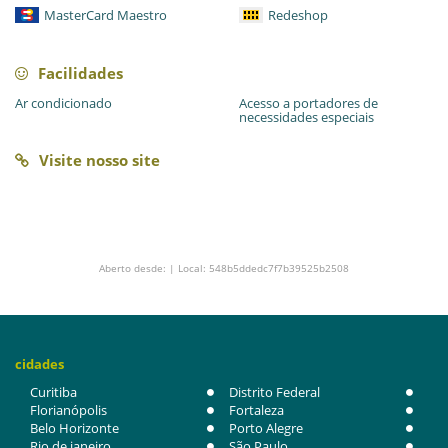
MasterCard Maestro
Redeshop
Facilidades
Ar condicionado
Acesso a portadores de
necessidades especiais
Visite nosso site
Aberto desde: | Local: 548b5ddedc7f7b39525b2508
cidades
Curitiba
Distrito Federal
Florianópolis
Fortaleza
Belo Horizonte
Porto Alegre
Rio de janeiro
São Paulo