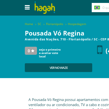
Home
SC
Florianópolis
Hospedagem
Pousada Vó Regina
Avenida das Nações, 710
-
Florianópolis
/
SC
- CEP
8
(
seja o primeiro
0
a avaliar este
local
VER NO WAZE
A Pousada Vó Regina possui apartamentos com
ventilador ou ar condicionado, TV a cabo e cozi