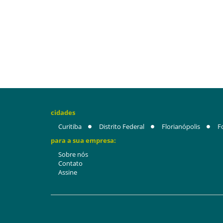
cidades
Curitiba
Distrito Federal
Florianópolis
F
para a sua empresa:
Sobre nós
Contato
Assine