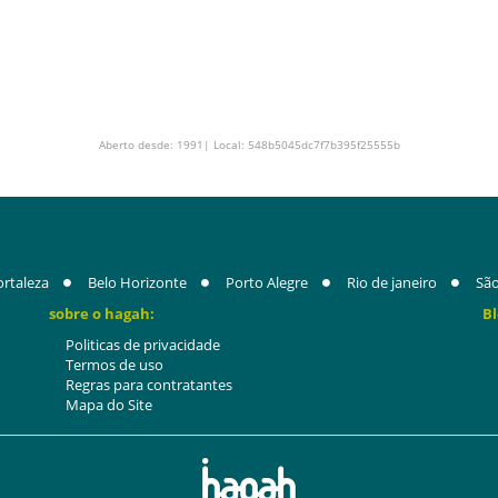
Aberto desde: 1991| Local: 548b5045dc7f7b395f25555b
ortaleza
Belo Horizonte
Porto Alegre
Rio de janeiro
São
sobre o hagah:
Bl
Politicas de privacidade
Termos de uso
Regras para contratantes
Mapa do Site