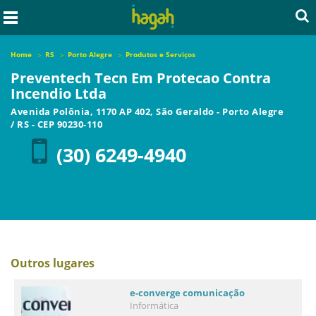
Home
RS
Porto Alegre
Produtos e Serviços
Preventech Tecn Em Protecao Contra
Incendio Ltda
Avenida Polônia, 1170 AP 402, São Geraldo
-
Porto Alegre
/
RS
- CEP
90230-110
(30) 6249-4940
Outros lugares
e-converge comunicação
Informática