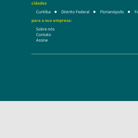
cidades
Curitiba
Distrito Federal
Florianópolis
F
para a sua empresa:
Sobre nós
Contato
Assine