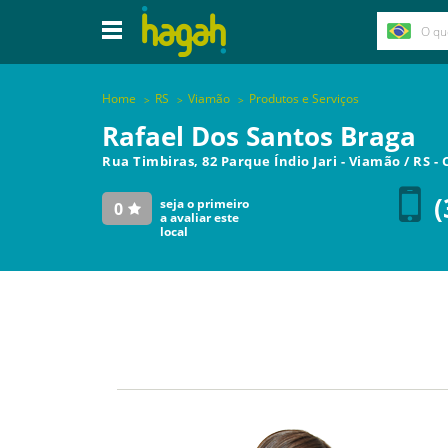
Home
RS
Viamão
Produtos e Serviços
Rafael Dos Santos Braga
Rua Timbiras, 82 Parque Índio Jari
-
Viamão
/
RS
- 
(
seja o primeiro
0
a avaliar este
local