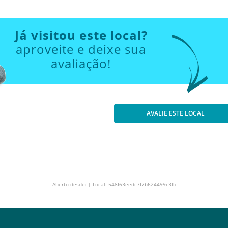
Já visitou este local?
aproveite e deixe sua
avaliação!
AVALIE ESTE LOCAL
Aberto desde: | Local: 548f63eedc7f7b624499c3fb