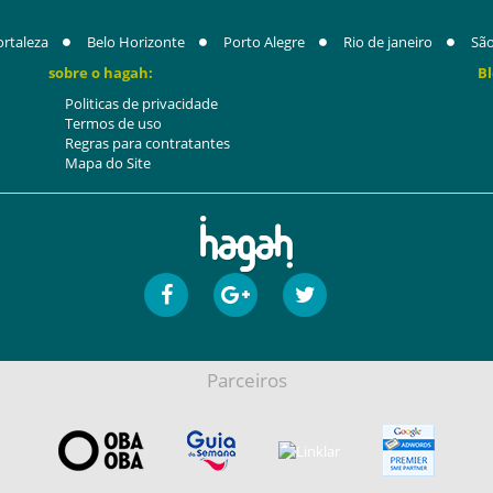
ortaleza
Belo Horizonte
Porto Alegre
Rio de janeiro
São
sobre o hagah:
Bl
Politicas de privacidade
Termos de uso
Regras para contratantes
Mapa do Site
Parceiros