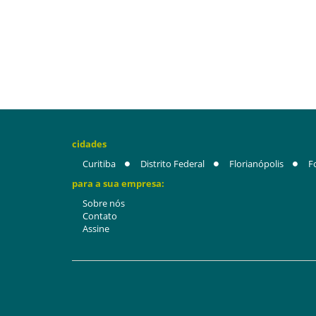
cidades
Curitiba
Distrito Federal
Florianópolis
F
para a sua empresa:
Sobre nós
Contato
Assine