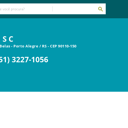
 S C
 Belas
-
Porto Alegre
/
RS
- CEP
90110-150
51) 3227-1056