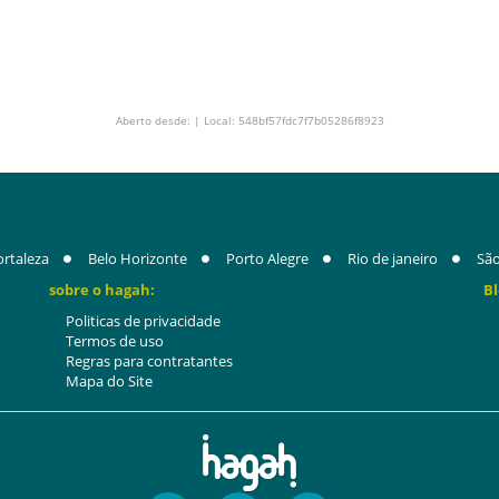
Aberto desde: | Local: 548bf57fdc7f7b05286f8923
ortaleza
Belo Horizonte
Porto Alegre
Rio de janeiro
São
sobre o hagah:
Bl
Politicas de privacidade
Termos de uso
Regras para contratantes
Mapa do Site