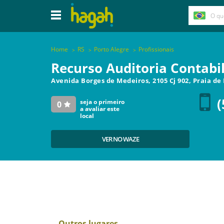
Home
RS
Porto Alegre
Profissionais
Recurso Auditoria Contabil
Avenida Borges de Medeiros, 2105 Cj 902, Praia de
(
seja o primeiro
0
a avaliar este
local
VER NO WAZE
Outros lugares