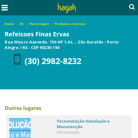
Home
RS
Porto Alegre
Produtos e Serviços
Refeicoes Finas Ervas
Rua Moura Azevedo, 150 AP 1;AL ., São Geraldo
-
Porto
Alegre
/
RS
- CEP
90230-150
(30) 2982-8232
Outros lugares
Tecnosolução Instalação e
Manutenção
Climatização