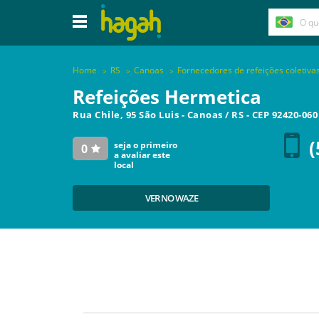
Home
RS
Canoas
Fornecedores de refeições coletiva
Refeições Hermetica
Rua Chile, 95 São Luis
-
Canoas
/
RS
- CEP
92420-060
(
seja o primeiro
0
a avaliar este
local
VER NO WAZE