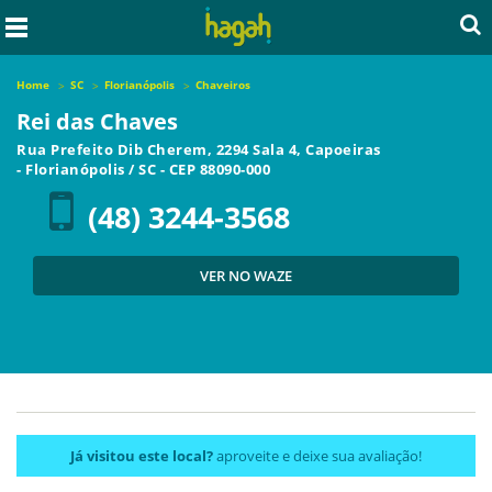
Home
SC
Florianópolis
Chaveiros
Rei das Chaves
Rua Prefeito Dib Cherem, 2294 Sala 4, Capoeiras
-
Florianópolis
/
SC
- CEP
88090-000
(48) 3244-3568
VER NO WAZE
Já visitou este local?
aproveite e deixe sua avaliação!