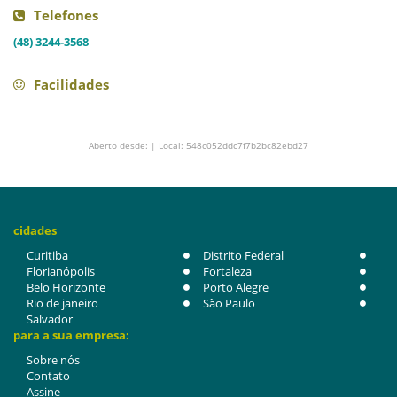
Telefones
(48) 3244-3568
Facilidades
Aberto desde: | Local: 548c052ddc7f7b2bc82ebd27
cidades
Curitiba
Distrito Federal
Florianópolis
Fortaleza
Belo Horizonte
Porto Alegre
Rio de janeiro
São Paulo
Salvador
para a sua empresa:
Sobre nós
Contato
Assine