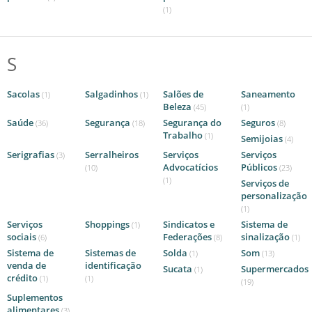
(1)
S
Sacolas
Salgadinhos
Salões de
Saneamento
(1)
(1)
Beleza
(45)
(1)
Saúde
Segurança
Segurança do
Seguros
(36)
(18)
(8)
Trabalho
(1)
Semijoias
(4)
Serigrafias
Serralheiros
Serviços
Serviços
(3)
Advocatícios
Públicos
(10)
(23)
(1)
Serviços de
personalização
(1)
Serviços
Shoppings
Sindicatos e
Sistema de
(1)
sociais
Federações
sinalização
(6)
(8)
(1)
Sistema de
Sistemas de
Solda
Som
(1)
(13)
venda de
identificação
Sucata
Supermercados
(1)
crédito
(1)
(1)
(19)
Suplementos
alimentares
(3)