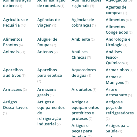
Administração
Administração
Administrações
Advogados
(59)
de bens
de rodovias
regionais
(1)
(1)
(3)
Agentes de
compras
(1)
Agricultura e
Agências de
Agências de
Alimentos
(40)
Pecuária
Viagem
cobranças
(10)
(1)
(1)
Alimentos
Congelados
(2)
Alimentos
Aluguel de
Ambiente
Andrologia e
(2)
Prontos
Roupas
Urologia
(6)
(2)
(1)
Animais
Antenas
Análises
Análises
(21)
(2)
Clínicas
Fisico-
(7)
Químicas
(1)
Aparelhos
Aparelhos
Aquecedores
Armarinhos
(1)
auditivos
para estética
de água
(3)
(1)
Armas e
(3)
Munições
(1)
Armazéns
Armazéns
Arquitetos
Arte e
(2)
(3)
gerais
Artesanato
(1)
(5)
Artigos
Artigos e
Artigos e
Artigos e
Descartáveis
equipamentos
equipamentos
peças de
de
protéticos e
refrigeradores
(1)
refrigeração
próteses
(2)
(2)
industrial
(2)
Artigos e
Artigos para
peças para
Saúde
(1)
bombas
(1)