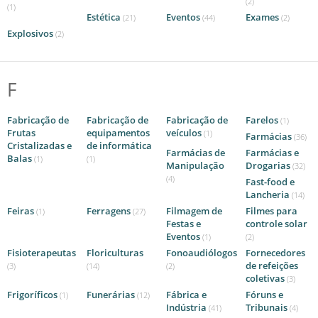
(2)
(1)
Estética
Eventos
Exames
(21)
(44)
(2)
Explosivos
(2)
F
Fabricação de
Fabricação de
Fabricação de
Farelos
(1)
Frutas
equipamentos
veículos
(1)
Farmácias
(36)
Cristalizadas e
de informática
Farmácias de
Farmácias e
Balas
(1)
(1)
Manipulação
Drogarias
(32)
(4)
Fast-food e
Lancheria
(14)
Feiras
Ferragens
Filmagem de
Filmes para
(1)
(27)
Festas e
controle solar
Eventos
(1)
(2)
Fisioterapeutas
Floriculturas
Fonoaudiólogos
Fornecedores
de refeições
(3)
(14)
(2)
coletivas
(3)
Frigoríficos
Funerárias
Fábrica e
Fóruns e
(1)
(12)
Indústria
Tribunais
(41)
(4)