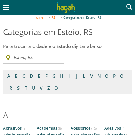
Home
RS
Categorias em Esteio, RS
Categorias em Esteio, RS
Para trocar a Cidade e o Estado digitar abaixo
A
B
C
D
E
F
G
H
I
J
L
M
N
O
P
Q
R
S
T
U
V
Z
O
A
Abrasivos
Academias
Acessórios
Adesivos
(2)
(8)
(15)
(1)