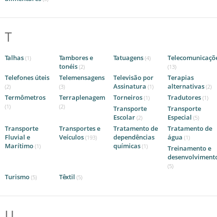
T
Talhas
Tambores e
Tatuagens
Telecomunicaçõ
(1)
(4)
tonéis
(2)
(13)
Telefones úteis
Telemensagens
Televisão por
Terapias
Assinatura
alternativas
(2)
(3)
(1)
(2)
Termômetros
Terraplenagem
Torneiros
Tradutores
(1)
(1)
(1)
(2)
Transporte
Transporte
Escolar
Especial
(2)
(5)
Transporte
Transportes e
Tratamento de
Tratamento de
Fluvial e
Veículos
dependências
água
(193)
(1)
Marítimo
químicas
(1)
(1)
Treinamento e
desenvolviment
(5)
Turismo
Têxtil
(5)
(5)
U