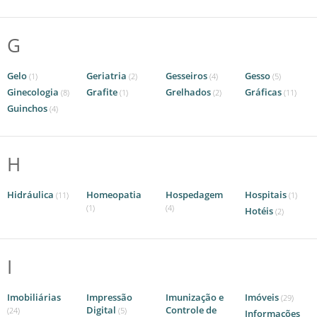
G
Gelo
Geriatria
Gesseiros
Gesso
(1)
(2)
(4)
(5)
Ginecologia
Grafite
Grelhados
Gráficas
(8)
(1)
(2)
(11)
Guinchos
(4)
H
Hidráulica
Homeopatia
Hospedagem
Hospitais
(11)
(1)
(1)
(4)
Hotéis
(2)
I
Imobiliárias
Impressão
Imunização e
Imóveis
(29)
Digital
Controle de
(24)
(5)
Informações