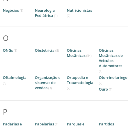
Negócios
Neurologia
Nutricionistas
(1)
Pediátrica
(1)
(2)
O
ONGs
Obstetrícia
Oficinas
Oficinas
(1)
(8)
Mecânicas
Mecânicas de
(34)
Veículos
Automotores
(1)
Oftalmologia
Organização e
Ortopedia e
Otorrinolaringo
sistemas de
Traumatologia
(3)
(2)
vendas
(3)
(2)
Ouro
(1)
P
Padarias e
Papelarias
Parques e
Partidos
(1)