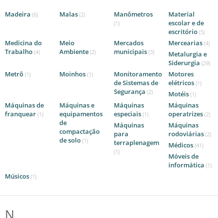
Madeira
Malas
Manômetros
Material
(6)
(2)
escolar e de
(1)
escritório
(5)
Medicina do
Meio
Mercados
Mercearias
(4)
Trabalho
Ambiente
municipais
(4)
(2)
(3)
Metalurgia e
Siderurgia
(29)
Metrô
Moinhos
Monitoramento
Motores
(1)
(1)
de Sistemas de
elétricos
(1)
Segurança
(2)
Motéis
(1)
Máquinas de
Máquinas e
Máquinas
Máquinas
franquear
equipamentos
especiais
operatrizes
(1)
(1)
(2)
de
Máquinas
Máquinas
compactação
para
rodoviárias
(2)
de solo
(1)
terraplenagem
Médicos
(41)
(1)
Móveis de
informática
(1)
Músicos
(1)
N