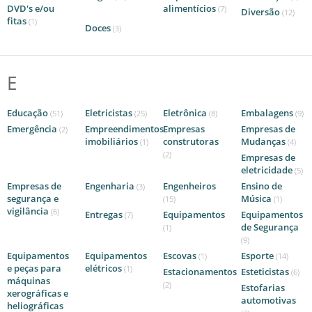
DVD's e/ou
alimentícios
(7)
Diversão
(12)
fitas
(1)
Doces
(3)
E
Educação
Eletricistas
Eletrônica
Embalagens
(51)
(25)
(8)
(9)
Emergência
Empreendimentos
Empresas
Empresas de
(2)
imobiliários
construtoras
Mudanças
(1)
(4)
(2)
Empresas de
eletricidade
(5)
Empresas de
Engenharia
Engenheiros
Ensino de
(3)
segurança e
Música
(15)
(1)
vigilância
(6)
Entregas
Equipamentos
Equipamentos
(7)
de Segurança
(1)
(9)
Equipamentos
Equipamentos
Escovas
Esporte
(1)
(14)
e peças para
elétricos
(1)
Estacionamentos
Esteticistas
(6)
máquinas
(2)
Estofarias
xerográficas e
automotivas
heliográficas