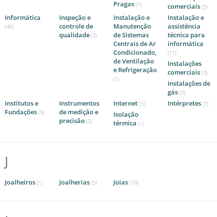
Pragas
(1)
comerciais
(3)
Informática
Inspeção e
Instalação e
Instalação e
controle de
Manutenção
assistência
(40)
qualidade
de Sistemas
técnica para
(3)
Centrais de Ar
informática
Condicionado,
(11)
de Ventilação
Instalações
e Refrigeração
comerciais
(3)
(1)
Instalações de
gás
(3)
Institutos e
Instrumentos
Internet
Intérpretes
(5)
(1)
Fundações
de medição e
(5)
Isolação
precisão
(2)
térmica
(1)
J
Joalheiros
Joalherias
Joias
(1)
(5)
(10)