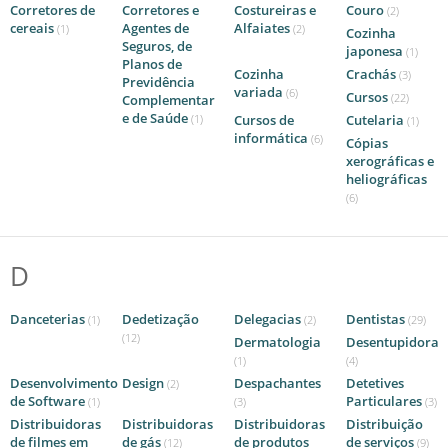
Corretores de
Corretores e
Costureiras e
Couro
(2)
cereais
Agentes de
Alfaiates
(1)
(2)
Cozinha
Seguros, de
japonesa
(1)
Planos de
Cozinha
Crachás
(3)
Previdência
variada
(6)
Cursos
(22)
Complementar
e de Saúde
(1)
Cursos de
Cutelaria
(1)
informática
(6)
Cópias
xerográficas e
heliográficas
(6)
D
Danceterias
Dedetização
Delegacias
Dentistas
(1)
(2)
(29)
(12)
Dermatologia
Desentupidora
(1)
(4)
Desenvolvimento
Design
Despachantes
Detetives
(2)
de Software
Particulares
(1)
(3)
(3)
Distribuidoras
Distribuidoras
Distribuidoras
Distribuição
de filmes em
de gás
de produtos
de serviços
(12)
(9)