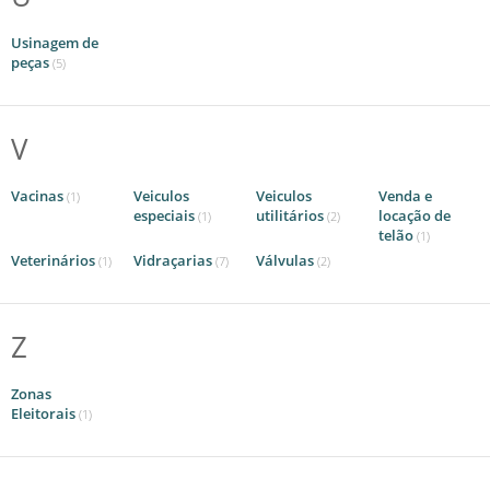
Usinagem de
peças
(5)
V
Vacinas
Veiculos
Veiculos
Venda e
(1)
especiais
utilitários
locação de
(1)
(2)
telão
(1)
Veterinários
Vidraçarias
Válvulas
(1)
(7)
(2)
Z
Zonas
Eleitorais
(1)