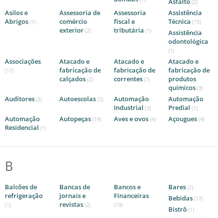
Asfalto
(2)
Asilos e
Assessoria de
Assessoria
Assistência
Abrigos
comércio
fiscal e
Técnica
(1)
(15)
exterior
tributária
(2)
(1)
Assistência
odontológica
(1)
Associações
Atacado e
Atacado e
Atacado e
fabricação de
fabricação de
fabricação de
(17)
calçados
correntes
produtos
(2)
(1)
químicos
(3)
Auditores
Autoescolas
Automação
Automação
(2)
(3)
Industrial
Predial
(3)
(1)
Automação
Autopeças
Aves e ovos
Açougues
(19)
(4)
(4)
Residencial
(1)
B
Balcões de
Bancas de
Bancos e
Bares
(2)
refrigeração
jornais e
Financeiras
Bebidas
(17)
revistas
(1)
(2)
(19)
Bistrô
(1)