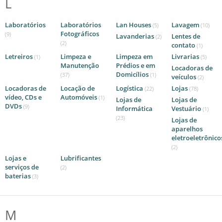
L
Laboratórios
Laboratórios
Lan Houses
Lavagem
(5)
(10)
Fotográficos
(9)
Lavanderias
Lentes de
(2)
(2)
contato
(1)
Letreiros
Limpeza e
Limpeza em
Livrarias
(1)
(5)
Manutenção
Prédios e em
Locadoras de
Domicílios
(37)
(1)
veículos
(2)
Locadoras de
Locação de
Logística
Lojas
(22)
(78)
vídeo, CDs e
Automóveis
(1)
Lojas de
Lojas de
DVDs
(9)
Informática
Vestuário
(1)
(23)
Lojas de
aparelhos
eletroeletrônico
(2)
Lojas e
Lubrificantes
serviços de
(2)
baterias
(3)
M