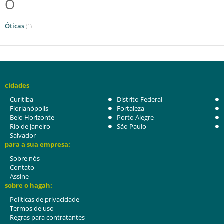
O
Óticas
(1)
cidades
Curitiba
Distrito Federal
Florianópolis
Fortaleza
Belo Horizonte
Porto Alegre
Rio de janeiro
São Paulo
Salvador
para a sua empresa:
Sobre nós
Contato
Assine
sobre o hagah:
Politicas de privacidade
Termos de uso
Regras para contratantes