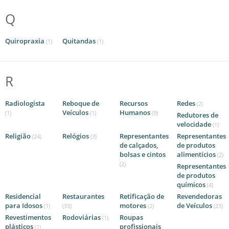
Q
Quiropraxia
Quitandas
(1)
(1)
R
Radiologista
Reboque de
Recursos
Redes
(2)
Veículos
Humanos
(1)
(1)
(9)
Redutores de
velocidade
(1)
Religião
Relógios
Representantes
Representantes
(24)
(3)
de calçados,
de produtos
bolsas e cintos
alimentícios
(2)
(2)
Representantes
de produtos
químicos
(4)
Residencial
Restaurantes
Retificação de
Revendedoras
para Idosos
motores
de Veículos
(1)
(33)
(2)
(23)
Revestimentos
Rodoviárias
Roupas
(1)
plásticos
profissionais
(1)