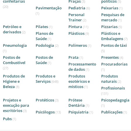
confeitarias
Praças
políticos
(3)
(5)
(20)
Pavimentação
Pediatria
Peixarias
(6)
(1)
(1)
Personal
Pesquisas de
Trainer
mercado
(2)
(1)
Petróleo e
Pilates
Pintura
Pizzarias
(1)
(11)
(5)
derivados
(2)
Planos de
Plásticos
Plásticos e
(9)
Saúde
Embalagens
(1)
(7)
Pneumologia
Podologia
Polímeros
Pontos de táxi
(2)
(1)
(1)
(5)
Postos de
Postos de
Prata
Presentes
(1)
(4)
Combustível
Saúde
(1)
Processamento
Procuradorias
(27)
de dados
(1)
(1)
Produtos de
Produtos e
Produtos
Produtos
Higiene e
Serviços
esotéricos e
naturais
(648)
(2)
Beleza
místicos
(8)
(1)
Profissionais
(131)
Projetos e
Protéticos
Prótese
Psicopedagogia
(3)
execução para
Dentária
(1)
(1)
escritórios
(3)
Psicólogos
Psiquiatria
Publicações
(13)
(1)
(1)
Pubs
(1)