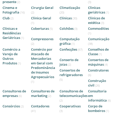
presente
(2)
(3)
Cinema e
Cirurgia Geral
Climatização
Clinícas
Fotografia
geriátricas
(16)
(2)
(20)
(1)
Club
Clínica Geral
Clínicas
Clínicas de
(2)
(30)
estética
(1)
(3)
Clínicas e
Coberturas
Colchões
Commodities
(5)
(3)
Residências
(1)
Geriátricas
(1)
Compressores
Computação
Comunicação
gráfica
(2)
(1)
(38)
Comércio a
Comércio por
Confecções
Conselhos de
(67)
Varejo de
Atacado de
Classe
(1)
Outros
Mercadorias
Conserto de
Consertos de
Produtos
em Geral com
(1)
joias
máquinas
(2)
(4)
Predominância
Consertos de
Construtores
de Insumos
refrigeradores
(6)
Agropecuários
(5)
Construção
(1)
civil
(26)
Consultores de
Consultores de
Consultores de
Consultoria
empresas
marketing
telecomunicações
em
(6)
(2)
informática
(2)
(6)
Consórcios
Contadores
Cooperativas
Corpo de
(2)
bombeiros
(41)
(3)
(1)