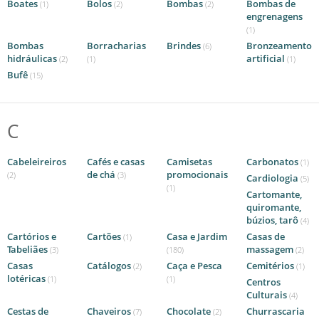
Boates
Bolos
Bombas
Bombas de
(1)
(2)
(2)
engrenagens
(1)
Bombas
Borracharias
Brindes
Bronzeamento
(6)
hidráulicas
artificial
(2)
(1)
(1)
Bufê
(15)
C
Cabeleireiros
Cafés e casas
Camisetas
Carbonatos
(1)
de chá
promocionais
(2)
(3)
Cardiologia
(5)
(1)
Cartomante,
quiromante,
búzios, tarô
(4)
Cartórios e
Cartões
Casa e Jardim
Casas de
(1)
Tabeliães
massagem
(3)
(180)
(2)
Casas
Catálogos
Caça e Pesca
Cemitérios
(2)
(1)
lotéricas
(1)
(1)
Centros
Culturais
(4)
Cestas de
Chaveiros
Chocolate
Churrascaria
(7)
(2)