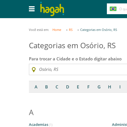
Você está em:
Home
RS
Categorias em Osório, RS
Categorias em Osório, RS
Para trocar a Cidade e o Estado digitar abaixo
A
B
C
D
E
F
G
H
I
A
Academias
Adminis
(1)