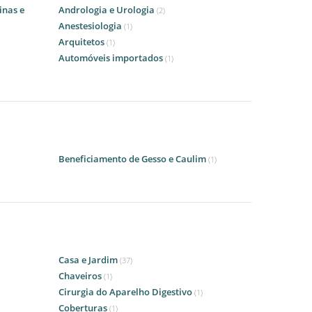
inas e
Andrologia e Urologia
(2)
Anestesiologia
(1)
Arquitetos
(1)
Automóveis importados
(1)
Beneficiamento de Gesso e Caulim
(1)
Casa e Jardim
(37)
Chaveiros
(1)
Cirurgia do Aparelho Digestivo
(1)
Coberturas
(1)