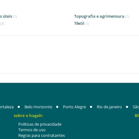
s úteis
Topografia e agrimensura
(1)
(1)
o
Têxtil
(3)
(1)
ortaleza
Belo Horizonte
Porto Alegre
Rio de janeiro
São
sobre o hagah:
Bl
Politicas de privacidade
Termos de uso
Regras para contratantes