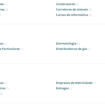
ões
Construtores
(1)
(2)
res
Corretores de imóveis
(3)
(2)
Cursos de informática
)
(2)
ias
Dermatologia
(1)
(2)
s Particulares
Distribuidoras de gás
(1)
(1)
tas
Empresas de eletricidade
(1)
(1)
iros
Entregas
(1)
(1)
(6)