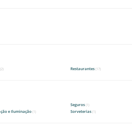
Restaurantes
(2)
(17)
Seguros
(1)
ação e Iluminação
Sorveterias
(1)
(1)