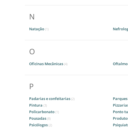
N
Natação
Nefrolo
(1)
O
Oficinas Mecânicas
Oftalmo
(4)
P
Padarias e confeitarias
Parques
(2)
Pintura
Pizzaria
(3)
Policarbonato
Ponto tu
(1)
Pousadas
Produtos
(8)
Psicólogos
Psiquiat
(2)