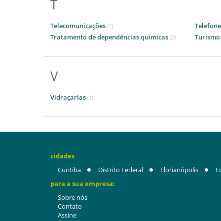
T
Telecomunicações
Telefone
(1)
Tratamento de dependências químicas
Turism
(2)
V
Vidraçarias
(1)
cidades
Curitiba
Distrito Federal
Florianópolis
F
para a sua empresa:
Sobre nós
Contato
Assine