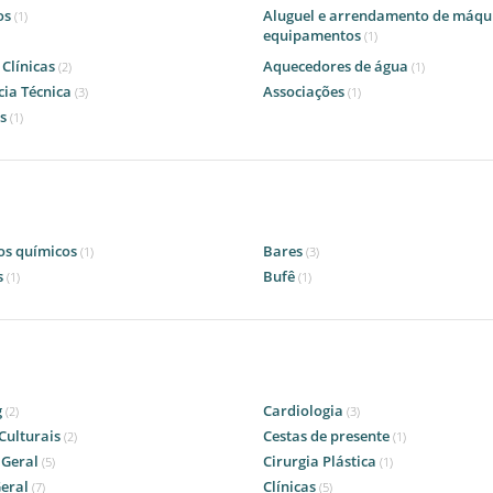
os
Aluguel e arrendamento de máqu
(1)
equipamentos
(1)
 Clínicas
Aquecedores de água
(2)
(1)
cia Técnica
Associações
(3)
(1)
es
(1)
os químicos
Bares
(1)
(3)
s
Bufê
(1)
(1)
g
Cardiologia
(2)
(3)
Culturais
Cestas de presente
(2)
(1)
 Geral
Cirurgia Plástica
(5)
(1)
Geral
Clínicas
(7)
(5)