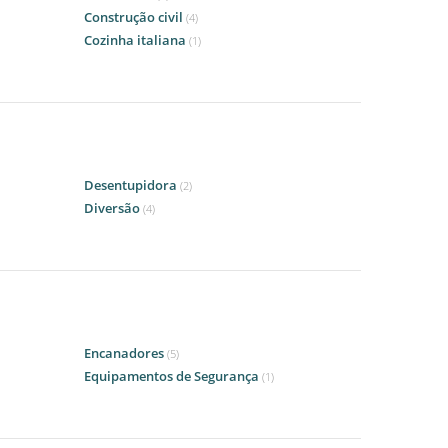
Construção civil
(4)
Cozinha italiana
(1)
Desentupidora
(2)
Diversão
(4)
Encanadores
(5)
Equipamentos de Segurança
(1)