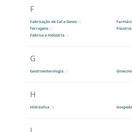
F
Fabricação de Cal e Gesso
Farmáci
(1)
Ferragens
Fisiatri
(2)
Fábrica e Indústria
(1)
G
Gastroenterologia
Ginecol
(1)
H
Hidráulica
Hosped
(3)
I