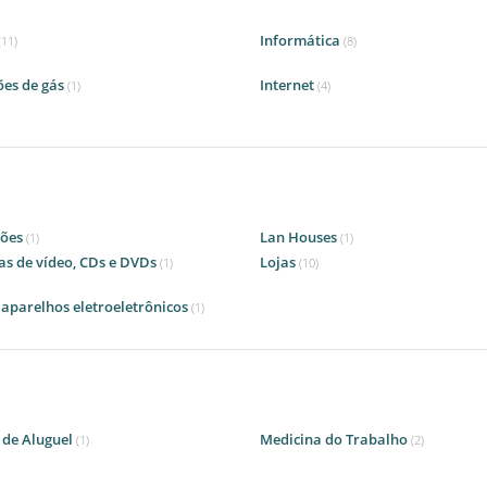
Informática
(11)
(8)
ões de gás
Internet
(1)
(4)
ções
Lan Houses
(1)
(1)
s de vídeo, CDs e DVDs
Lojas
(1)
(10)
 aparelhos eletroeletrônicos
(1)
 de Aluguel
Medicina do Trabalho
(1)
(2)