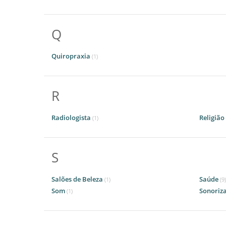
Q
Quiropraxia
(1)
R
Radiologista
Religião
(1)
S
Salões de Beleza
Saúde
(1)
(9)
Som
Sonoriz
(1)