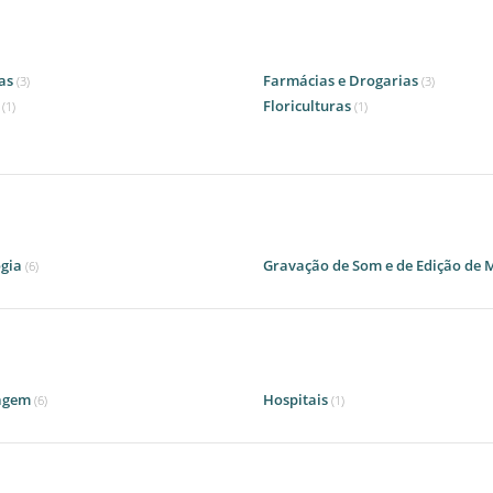
as
Farmácias e Drogarias
(3)
(3)
a
Floriculturas
(1)
(1)
ogia
Gravação de Som e de Edição de 
(6)
agem
Hospitais
(6)
(1)