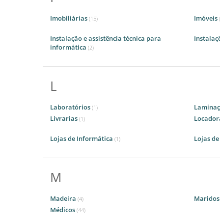
Imobiliárias
Imóveis
(15)
Instalação e assistência técnica para
Instalaç
informática
(2)
L
Laboratórios
Lamina
(1)
Livrarias
Locadora
(1)
Lojas de Informática
Lojas de
(1)
M
Madeira
Maridos
(4)
Médicos
(44)