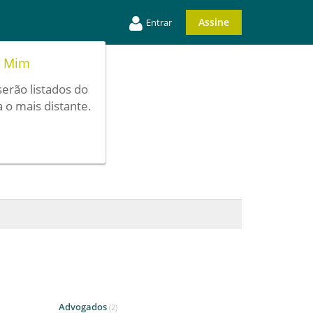
Assine
Entrar
e Mim
serão listados do
 o mais distante.
Advogados
(2)