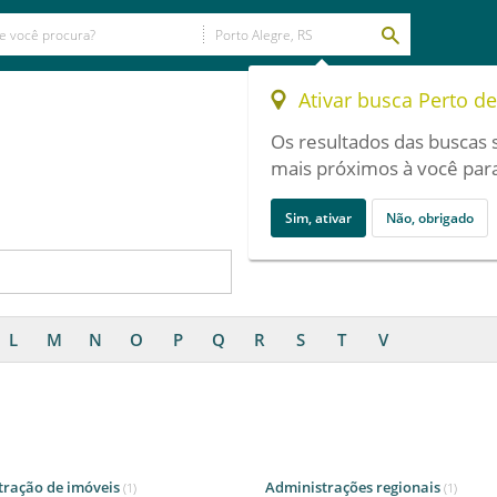
Ativar busca Perto d
Os resultados das buscas 
mais próximos à você para
Sim, ativar
Não, obrigado
L
M
N
O
P
Q
R
S
T
V
tração de imóveis
Administrações regionais
(1)
(1)