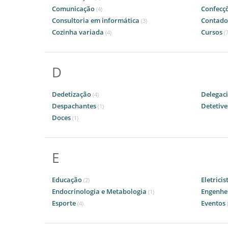
Comunicação
Confecç
(4)
Consultoria em informática
Contado
(3)
Cozinha variada
Cursos
(4)
(7
D
Dedetização
Delegac
(4)
Despachantes
Detetive
(1)
Doces
(1)
E
Educação
Eletricis
(2)
Endocrinologia e Metabologia
Engenhe
(1)
Esporte
Eventos
(4)