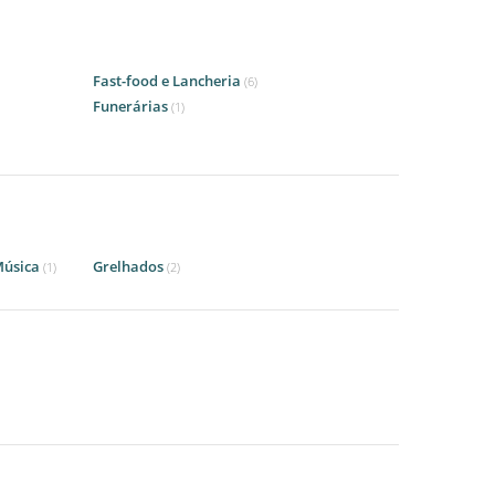
Fast-food e Lancheria
(6)
Funerárias
(1)
Música
Grelhados
(1)
(2)