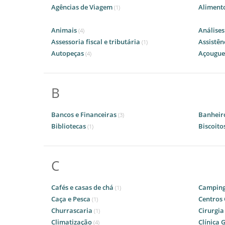
Agências de Viagem
Aliment
(1)
Animais
Análises
(4)
Assessoria fiscal e tributária
Assistên
(1)
Autopeças
Açougu
(4)
B
Bancos e Financeiras
Banheir
(3)
Bibliotecas
Biscoito
(1)
C
Cafés e casas de chá
Campin
(1)
Caça e Pesca
Centros 
(1)
Churrascaria
Cirurgia
(1)
Climatização
Clínica 
(4)