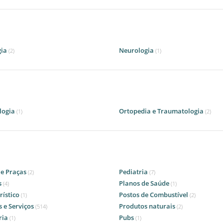
gia
Neurologia
(2)
(1)
logia
Ortopedia e Traumatologia
(1)
(2)
 e Praças
Pediatria
(2)
(7)
s
Planos de Saúde
(4)
(1)
rístico
Postos de Combustível
(1)
(2)
 e Serviços
Produtos naturais
(514)
(2)
ria
Pubs
(1)
(1)