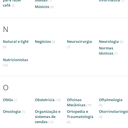
para fazer
usadas
informática
(1)
(1)
café
(2)
Músicos
(4)
N
Natural e light
Negócios
Neurocirurgia
Neurologia
(9)
(6)
(6)
(3)
Normas
técnicas
(1)
Nutricionistas
(16)
O
ONGs
Obstetrícia
Oficinas
Oftalmologia
(1)
(14)
Mecânicas
(79)
(6)
Oncologia
Organização e
Ortopedia e
Otorrinolaringo
(1)
sistemas de
Traumatologia
(4)
vendas
(13)
(6)