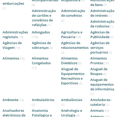
Acompanhantes
Acupuntura
Administração
(3)
embarcações
de bens
(4)
(7)
(1)
Administração
Administração
Administração
de cartões e
de convênios
de imóveis
(1)
convênios de
(2)
Administração
refeições
(1)
de rodovias
(1)
Administrações
Advogados
Agricultura e
Agências de
regionais
Pecuária
Publicidade
(14)
(175)
(18)
(2)
Agências de
Agências de
Agências de
Agências de
Viagem
cobranças
relacionamentos
serviços
(15)
(4)
portuários
(2)
(2)
Alimentos
Alimentos
Alimentos
Alimentos
(95)
Congelados
Dietéticos
Prontos
(5)
(10)
(17)
Aluguel de
Aluguel de
Equipamentos
Roupas
(6)
Recreativos e
Aluguel de
Esportivos
(2)
equipamentos
de informática
(1)
Ambiente
Ambulatórios
Ambulâncias
Amoladores -
(13)
cutelaria
(2)
(1)
(1)
Analisadores
Anatomia
Andrologia e
Animais
(55)
eletrônicos de
Patológica e
Urologia
(4)
Antenas
(10)