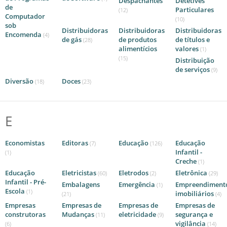
Despachantes
Detetives
de
Particulares
(12)
Computador
(10)
sob
Distribuidoras
Distribuidoras
Distribuidoras
Encomenda
(4)
de gás
de produtos
de títulos e
(28)
alimentícios
valores
(1)
(15)
Distribuição
de serviços
(9)
Diversão
Doces
(18)
(23)
E
Economistas
Editoras
Educação
Educação
(7)
(126)
Infantil -
(1)
Creche
(1)
Educação
Eletricistas
Eletrodos
Eletrônica
(60)
(2)
(29)
Infantil - Pré-
Embalagens
Emergência
Empreendiment
(1)
Escola
(1)
imobiliários
(21)
(4)
Empresas
Empresas de
Empresas de
Empresas de
construtoras
Mudanças
eletricidade
segurança e
(11)
(9)
vigilância
(6)
(14)