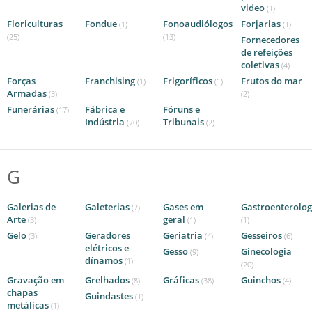
video
(1)
Floriculturas
Fondue
Fonoaudiólogos
Forjarias
(1)
(1)
(25)
(13)
Fornecedores
de refeições
coletivas
(4)
Forças
Franchising
Frigoríficos
Frutos do mar
(1)
(1)
Armadas
(3)
(2)
Funerárias
Fábrica e
Fóruns e
(17)
Indústria
Tribunais
(70)
(2)
G
Galerias de
Galeterias
Gases em
Gastroenterolog
(7)
Arte
geral
(3)
(1)
(1)
Gelo
Geradores
Geriatria
Gesseiros
(3)
(4)
(6)
elétricos e
Gesso
Ginecologia
(9)
dínamos
(1)
(20)
Gravação em
Grelhados
Gráficas
Guinchos
(8)
(38)
(4)
chapas
Guindastes
(1)
metálicas
(1)