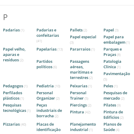
P
Padarias
Padarias e
Pallets
Papel
(1)
(2)
(3)
confeitarias
Papel especial
Papel para
(41)
embalagem
(3)
(1)
Papel velho,
Papelarias
Pararraios
Parques e
(13)
(1)
aparas e
Praças
(8)
resíduos
(2)
Partidos
Passagens
Patologia
políticos
aéreas,
Clínica
(6)
(1)
marítimas e
Pavimentação
terrestres
(2)
(5)
Pedagogos
Pediatria
Peixarias
Peles
(1)
(10)
(1)
(1)
Perfilados
Personal
Personal
Pesquisas de
plásticos
Organizer
Trainer
mercado
(1)
(2)
(5)
(2)
Pesquisas
Peças
Piercings
Pilates
(2)
(9)
tecnológicas
industriais de
(1)
Pintura
Pintura de
(42)
borracha
(2)
Edifícios
(2)
Pizzarias
Placas de
Planejamento
Planos de
(40)
identificação
industrial
Saúde
(1)
(4)