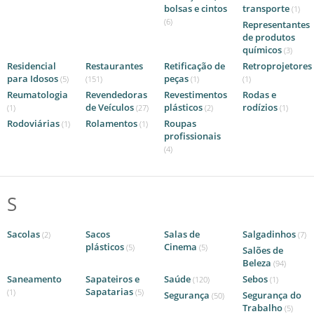
bolsas e cintos
transporte
(1)
(6)
Representantes
de produtos
químicos
(3)
Residencial
Restaurantes
Retificação de
Retroprojetores
para Idosos
peças
(5)
(151)
(1)
(1)
Reumatologia
Revendedoras
Revestimentos
Rodas e
de Veículos
plásticos
rodízios
(1)
(27)
(2)
(1)
Rodoviárias
Rolamentos
Roupas
(1)
(1)
profissionais
(4)
S
Sacolas
Sacos
Salas de
Salgadinhos
(2)
(7)
plásticos
Cinema
(5)
(5)
Salões de
Beleza
(94)
Saneamento
Sapateiros e
Saúde
Sebos
(120)
(1)
Sapatarias
(1)
(5)
Segurança
Segurança do
(50)
Trabalho
(5)