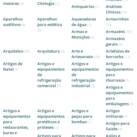
motores
Citologia
(2)
(1)
Antiquários
Análises
(1)
Clínicas
(14)
Aparelhos
Aparelhos
Aquecedores
Armarinhos
auditivos
para estética
de água
(4)
(2)
(10)
(7)
Armas e
Armazéns
(18)
Munições
(4)
Armazéns
gerais
(3)
Arquitetos
Arquitetura
Arte e
Artefatos de
(36)
(4)
Artesanato
borracha
(29)
(17)
Artigos de
Artigos e
Artigos e
Artigos e
Natal
equipamentos
equipamentos
equipamentos
(1)
de
de
para
refrigeração
refrigeração
churrasco
(1)
comercial
industrial
(5)
(3)
Artigos e
equipamentos
para
embalagens
(3)
Artigos e
Artigos e
Artigos e
Artigos
equipamentos
equipamentos
peças para
militares
(1)
para
protéticos e
bombas
(1)
Artigos para
restaurantes,
próteses
(1)
Saúde
(4)
bares e
Artigos para
Artigos para
Asilos e