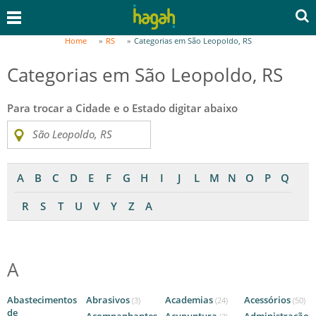
Home
RS
Categorias em São Leopoldo, RS
Categorias em São Leopoldo, RS
Para trocar a Cidade e o Estado digitar abaixo
A
B
C
D
E
F
G
H
I
J
L
M
N
O
P
Q
R
S
T
U
V
Y
Z
A
A
Abastecimentos
Abrasivos
Academias
Acessórios
(3)
(24)
(50)
de