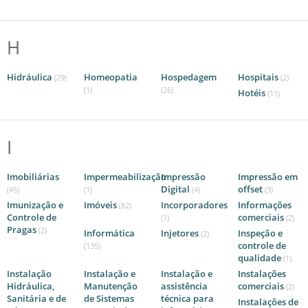
H
Hidráulica
Homeopatia
Hospedagem
Hospitais
(29)
(2)
(1)
(26)
Hotéis
(11)
I
Imobiliárias
Impermeabilização
Impressão
Impressão em
Digital
offset
(45)
(1)
(4)
(3)
Imunização e
Imóveis
Incorporadores
Informações
(82)
Controle de
comerciais
(1)
(2)
Pragas
(2)
Informática
Injetores
Inspeção e
(2)
controle de
(135)
qualidade
(1)
Instalação
Instalação e
Instalação e
Instalações
Hidráulica,
Manutenção
assistência
comerciais
(2)
Sanitária e de
de Sistemas
técnica para
Instalações de