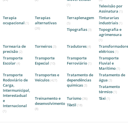
(1)
Televisão por
Assinatura
(1)
Terapia
Terapias
Terraplenagem
Tinturarias
ocupacional
alternativas
industriais
(1)
(5)
(1)
(26)
Tipografias
Topografia e
(3)
agrimensura
(1)
Tornearia de
Torneiros
Tradutores
Transformadore
(3)
(4)
precisão
elétricos
(2)
(1)
Transporte
Transporte
Transporte
Transporte
Escolar
Especial
Ferroviário
Fluvial e
(4)
(10)
(1)
Marítimo
(1)
Transporte
Transportes e
Tratamento de
Tratamento de
Rodoviário de
Veículos
dependências
água
(427)
(3)
Carga,
químicas
(3)
Tratamento
Intermunicipal,
térmico
(1)
Interestadual
Treinamento e
Turismo
Táxi
(36)
(1)
e
desenvolvimento
Têxtil
(18)
Internacional
(8)
(1)