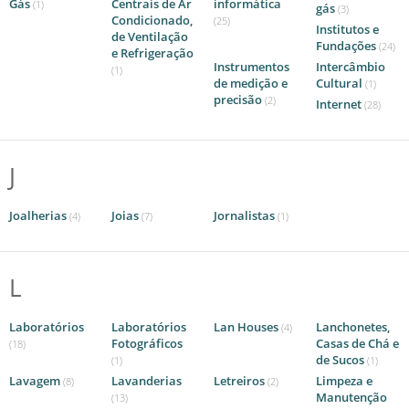
Gás
Centrais de Ar
informática
(1)
gás
(3)
Condicionado,
(25)
Institutos e
de Ventilação
Fundações
(24)
e Refrigeração
Instrumentos
Intercâmbio
(1)
de medição e
Cultural
(1)
precisão
(2)
Internet
(28)
J
Joalherias
Joias
Jornalistas
(4)
(7)
(1)
L
Laboratórios
Laboratórios
Lan Houses
Lanchonetes,
(4)
Fotográficos
Casas de Chá e
(18)
de Sucos
(1)
(1)
Lavagem
Lavanderias
Letreiros
Limpeza e
(8)
(2)
Manutenção
(13)