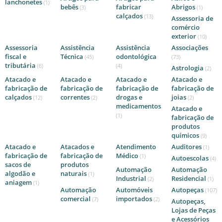
lanchonetes
(1)
bebês
fabricar
Abrigos
(3)
(1)
calçados
(13)
Assessoria de
comércio
exterior
(10)
Assessoria
Assistência
Assistência
Associações
fiscal e
Técnica
odontológica
(45)
(73)
tributária
(6)
(4)
Astrologia
(2)
Atacado e
Atacado e
Atacado e
Atacado e
fabricação de
fabricação de
fabricação de
fabricação de
calçados
correntes
drogas e
joias
(12)
(2)
(2)
medicamentos
Atacado e
(1)
fabricação de
produtos
químicos
(9)
Atacado e
Atacados e
Atendimento
Auditores
(1)
fabricação de
fabricação de
Médico
(1)
Autoescolas
(4)
sacos de
produtos
Automação
Automação
algodão e
naturais
(1)
Industrial
Residencial
(2)
(1)
aniagem
(1)
Automação
Automóveis
Autopeças
(107)
comercial
importados
(7)
(2)
Autopeças,
Lojas de Peças
e Acessórios