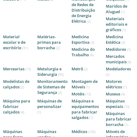
de Redes de
Maridos de
Distribuição
Aluguel
(1)
de Energia
Materiais
Elétrica
(2)
editoriais e
gráficos
(1)
Material
Matérias-
Medicina
Medicina
escolar e de
primas para
Esportiva
Estética
(3)
(3)
escritório
borracha
(31)
(2)
Medicina do
Medidores
(1)
Trabalho
(4)
Mercados
municipais
(6)
Mercearias
Metalurgia e
Metrô
Modeladores
(13)
(2)
Siderurgia
(95)
(2)
Modelistas de
Monitoramento
Montagem de
Motores
calçados
de Sistemas de
Móveis
elétricos
(2)
(1)
(1)
Segurança
(2)
Motéis
Museus
(13)
(4)
Máquina para
Máquinas de
Máquinas e
Máquinas
fabricar
personalizar
equipamentos
especiais
(10)
calçados
para fabricar
(4)
(1)
Máquinas
salgados
(1)
para fabricar
borracha
(1)
Máquinas
Máquinas
Médicos
Móveis de
(102)