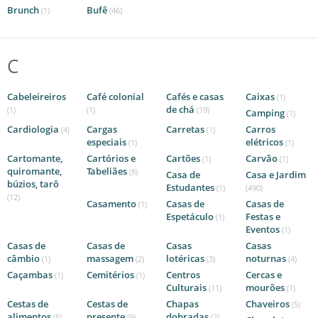
Brunch
Bufê
(1)
(46)
C
Cabeleireiros
Café colonial
Cafés e casas
Caixas
(1)
de chá
(1)
(1)
(19)
Camping
(1)
Cardiologia
Cargas
Carretas
Carros
(4)
(1)
especiais
elétricos
(1)
(1)
Cartomante,
Cartórios e
Cartões
Carvão
(1)
(1)
quiromante,
Tabeliães
(8)
Casa de
Casa e Jardim
búzios, tarô
Estudantes
(1)
(490)
(12)
Casamento
Casas de
Casas de
(1)
Espetáculo
Festas e
(1)
Eventos
(1)
Casas de
Casas de
Casas
Casas
câmbio
massagem
lotéricas
noturnas
(1)
(2)
(3)
(4)
Caçambas
Cemitérios
Centros
Cercas e
(1)
(1)
Culturais
mourões
(11)
(1)
Cestas de
Cestas de
Chapas
Chaveiros
(5)
alimentos
presente
dobradas
(5)
(9)
(2)