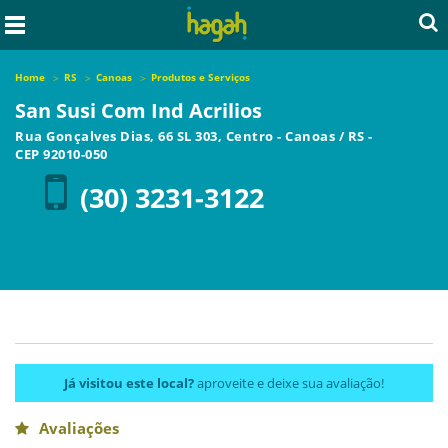
Home
RS
Canoas
Produtos e Serviços
San Susi Com Ind Acrilios
Rua Gonçalves Dias, 66 SL 303, Centro
-
Canoas
/
RS
-
CEP
92010-050
(30) 3231-3122
Já visitou este local?
aproveite e deixe sua avaliação!
Avaliações