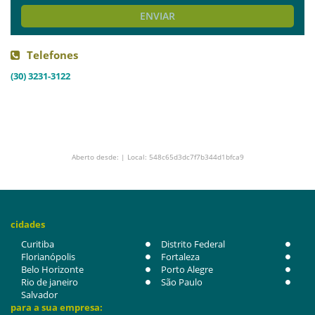
ENVIAR
Telefones
(30) 3231-3122
Aberto desde: | Local: 548c65d3dc7f7b344d1bfca9
cidades
Curitiba
Distrito Federal
Florianópolis
Fortaleza
Belo Horizonte
Porto Alegre
Rio de janeiro
São Paulo
Salvador
para a sua empresa: