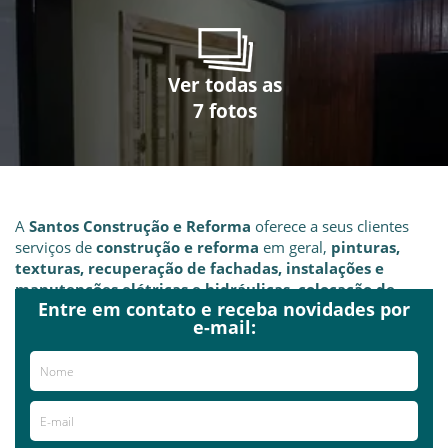
Ver todas as
Ver todas as
Ver todas as
Ver todas as
Ver todas as
Ver todas as
Ver todas as
7 fotos
7 fotos
7 fotos
7 fotos
7 fotos
7 fotos
7 fotos
A
Santos Construção e Reforma
oferece a seus clientes
serviços de
construção e reforma
em geral,
pinturas,
texturas, recuperação de fachadas, instalações e
manutenções elétricas e hidráulicas, colocação de
Entre em contato e receba novidades por
pisos e revestimentos (porcelanatos), gesso
e outros
e-mail:
serviços
voltados para reformas em geral.
A
Santos Construção e Reforma
atende a região de
Porto
Alegre e região metropolitana.
Pagamento a combinar!