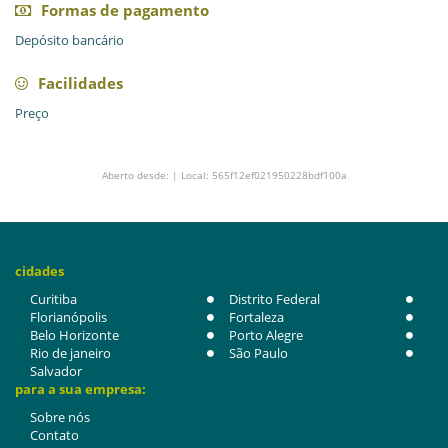
Formas de pagamento
Depósito bancário
Facilidades
Preço
Aberto desde: | Local: 565f12ef021950228bdf100a
cidades
Curitiba
Distrito Federal
Florianópolis
Fortaleza
Belo Horizonte
Porto Alegre
Rio de janeiro
São Paulo
Salvador
para a sua empresa:
Sobre nós
Contato