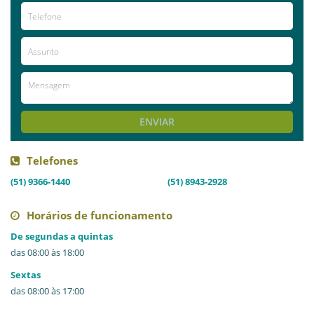
Já visitou este local?
aproveite e deixe sua avaliação!
Avaliações
AVALIE ESTE LOCAL
ENVIAR
Telefones
(51) 9366-1440
(51) 8943-2928
Horários de funcionamento
De segundas a quintas
das 08:00 às 18:00
Sextas
das 08:00 às 17:00