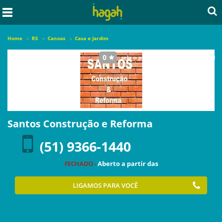
Home
RS
Canoas
Casa e Jardim
0
seja o primeiro a avaliar este local
Santos Construção e Reforma
(51) 9366-1440
FECHADO -
Aberto a partir das
LIGAMOS PARA VOCÊ