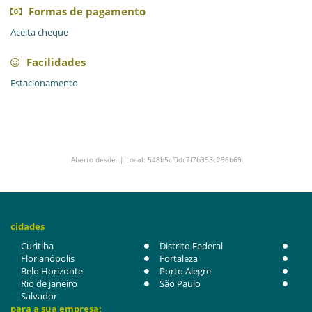
Formas de pagamento
Aceita cheque
Facilidades
Estacionamento
Aberto desde: | Local: 548b5cf0dc7f7b398c296b69
cidades
Curitiba
Distrito Federal
Florianópolis
Fortaleza
Belo Horizonte
Porto Alegre
Rio de janeiro
São Paulo
Salvador
para a sua empresa: