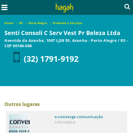
Home
RS
Porto Alegre
Produtos e Serviços
Senti Consoli C Serv Vest Pr Beleza Ltda
Avenida da Azenha, 1067 LJ38 55, Azenha
-
Porto Alegre
/
RS
-
CEP
90160-006
(32) 1791-9192
Outros lugares
e-converge comunicação
Informática