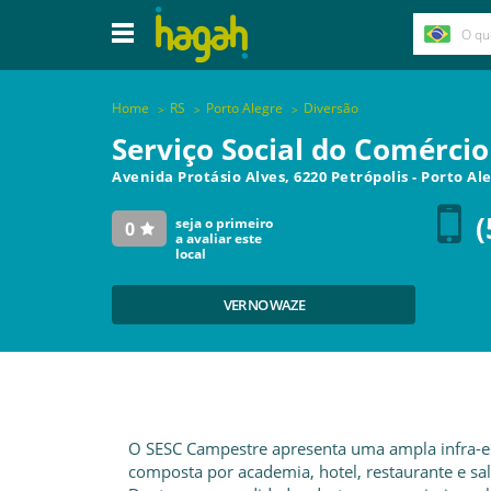
Home
RS
Porto Alegre
Diversão
Serviço Social do Comércio
Avenida Protásio Alves, 6220 Petrópolis
-
Porto Al
(
seja o primeiro
0
a avaliar este
local
VER NO WAZE
O SESC Campestre apresenta uma ampla infra-est
composta por academia, hotel, restaurante e sa