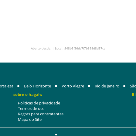
Aberto desde: | Local: 548b5f56dc7f7b398d8d57cc
ortaleza
Belo Horizonte
Porto Alegre
Rio de janeiro
São
sobre o hagah:
Bl
Politicas de privacidade
Termos de uso
Regras para contratantes
Mapa do Site