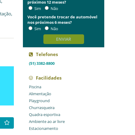
s,
próximos 12 meses?
Sim
Não
tação,
Você pretende trocar de automóvel
nos próximos 6 meses?
Sim
Não
ENVIAR
Telefones
(51) 3382-8800
Facilidades
Piscina
Alimentação
Playground
Churrasqueira
Quadra esportiva
Ambiente ao ar livre
Estacionamento