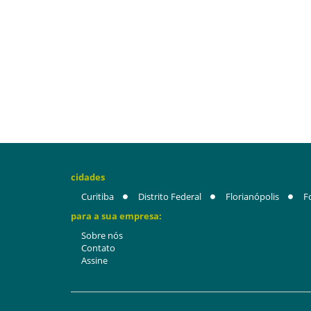
cidades
Curitiba
Distrito Federal
Florianópolis
F
para a sua empresa:
Sobre nós
Contato
Assine