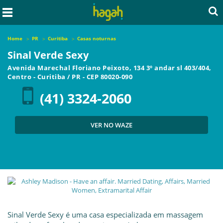
Home
PR
Curitiba
Casas noturnas
Sinal Verde Sexy
Avenida Marechal Floriano Peixoto, 134 3º andar sl 403/404,
Centro
-
Curitiba
/
PR
- CEP
80020-090
(41) 3324-2060
VER NO WAZE
Sinal Verde Sexy é uma casa especializada em massagem