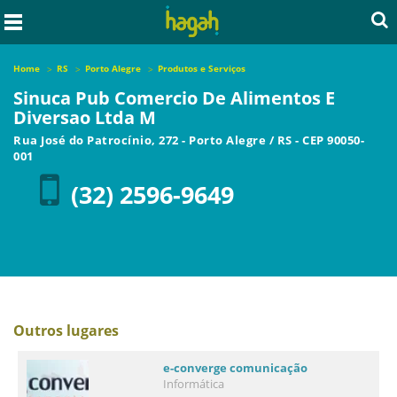
Home
RS
Porto Alegre
Produtos e Serviços
Sinuca Pub Comercio De Alimentos E
Diversao Ltda M
Rua José do Patrocínio, 272
-
Porto Alegre
/
RS
- CEP
90050-
001
(32) 2596-9649
Outros lugares
e-converge comunicação
Informática