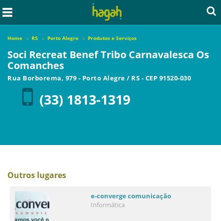
Home
RS
Porto Alegre
Produtos e Serviços
Soci Recreat Benef Tribo Carnavalesca Os
Comanches
Rua Borborema, 979
-
Porto Alegre
/
RS
- CEP
91520-030
(33) 1813-1319
Outros lugares
e-converge comunicação
Informática