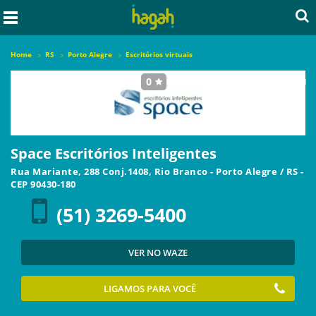
Home
RS
Porto Alegre
Escritórios virtuais
0
seja o primeiro a avaliar este local
Space Escritórios Inteligentes
Rua Mariante, 288 Conj.1408, Rio Branco
-
Porto Alegre
/
RS
-
CEP
90430-180
(51) 3269-5400
VER NO WAZE
LIGAMOS PARA VOCÊ