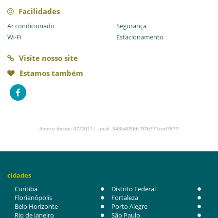
Facilidades
Ar condicionado
Segurança
Wi-Fi
Estacionamento
Visite nosso site
Estamos também
Aberto desde: 07/2011| Local: 548b405fdc7f7b371ced7877
cidades
Curitiba
Distrito Federal
Florianópolis
Fortaleza
Belo Horizonte
Porto Alegre
Rio de janeiro
São Paulo