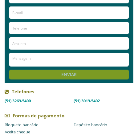
correspondências, recados, recepcionar clientes e ter um
número de telefone exclusivo, emitir nota fiscal e suporte de
secretária executiva.
Já visitou este local?
aproveite e deixe sua avaliação!
Avaliações
AVALIE ESTE LOCAL
ENVIAR
Telefones
(51) 3269-5400
(51) 3019-5402
Formas de pagamento
Bloqueto bancário
Depósito bancário
Aceita cheque