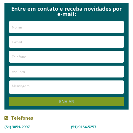
Entre em contato e receba novidades por
e-mail:
Já visitou este local?
aproveite e deixe sua avaliação!
Avaliações
AVALIE ESTE LOCAL
2014-07-12
Anonymous
ENVIAR
Telefones
(51) 3051-2997
(51) 9154-5257