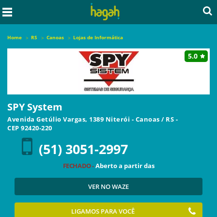
Home
RS
Canoas
Lojas de Informática
5.0
SPY System
Avenida Getúlio Vargas, 1389 Niterói
-
Canoas
/
RS
-
CEP
92420-220
(51) 3051-2997
FECHADO -
Aberto a partir das
VER NO WAZE
LIGAMOS PARA VOCÊ