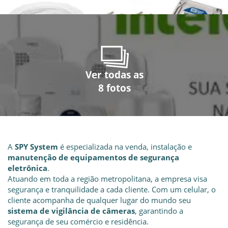
Ver todas as
Ver todas as
Ver todas as
Ver todas as
Ver todas as
Ver todas as
Ver todas as
Ver todas as
8 fotos
8 fotos
8 fotos
8 fotos
8 fotos
8 fotos
8 fotos
8 fotos
A
SPY System
é especializada na venda, instalação e
manutenção de equipamentos de
segurança
eletrônica
.
Atuando em toda a região metropolitana, a empresa visa
segurança e tranquilidade a cada cliente. Com um celular, o
cliente acompanha de qualquer lugar do mundo seu
sistema de vigilância de câmeras
, garantindo a
segurança de seu comércio e residência.