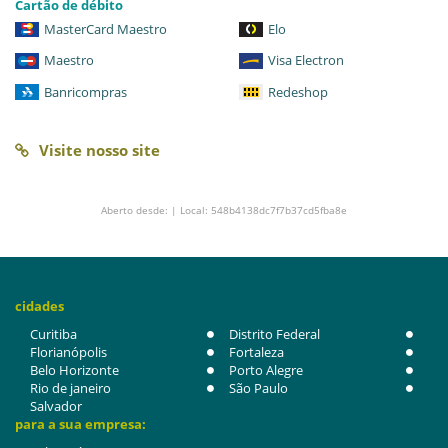
Cartão de débito
MasterCard Maestro
Elo
Maestro
Visa Electron
Banricompras
Redeshop
Visite nosso site
Aberto desde: | Local: 548b4138dc7f7b37cd5fba8e
cidades
Curitiba
Distrito Federal
Florianópolis
Fortaleza
Belo Horizonte
Porto Alegre
Rio de janeiro
São Paulo
Salvador
para a sua empresa: