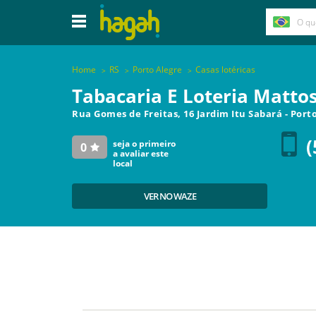
Home
RS
Porto Alegre
Casas lotéricas
Tabacaria E Loteria Matto
Rua Gomes de Freitas, 16 Jardim Itu Sabará
-
Porto
(
seja o primeiro
0
a avaliar este
local
VER NO WAZE