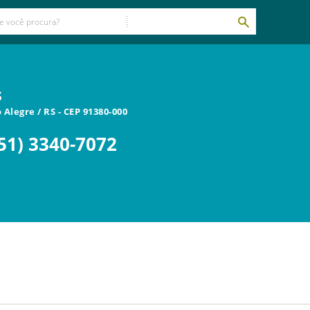
s
 Alegre
/
RS
- CEP
91380-000
51) 3340-7072