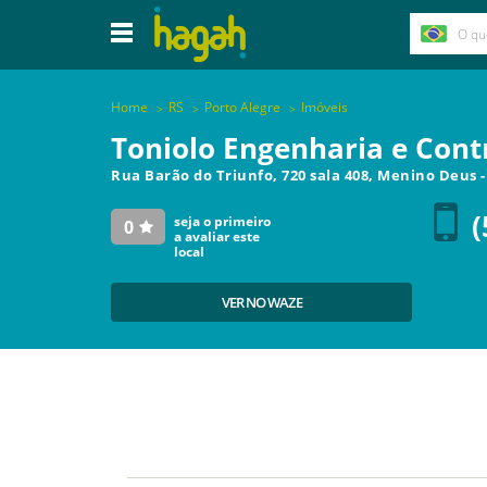
Home
RS
Porto Alegre
Imóveis
Toniolo Engenharia e Cont
Rua Barão do Triunfo, 720 sala 408, Menino Deus
(
seja o primeiro
0
a avaliar este
local
VER NO WAZE