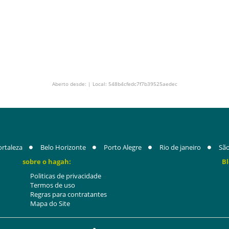
Aberto desde: | Local: 548b4cfedc7f7b39525aedec
ortaleza
Belo Horizonte
Porto Alegre
Rio de janeiro
São
sobre o hagah:
Bl
Politicas de privacidade
Termos de uso
Regras para contratantes
Mapa do Site