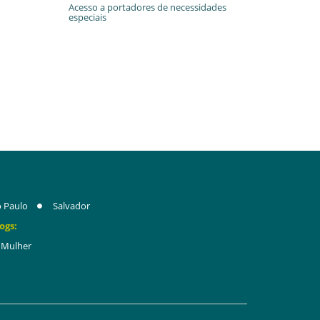
Acesso a portadores de necessidades
especiais
 Paulo
Salvador
ogs:
Mulher