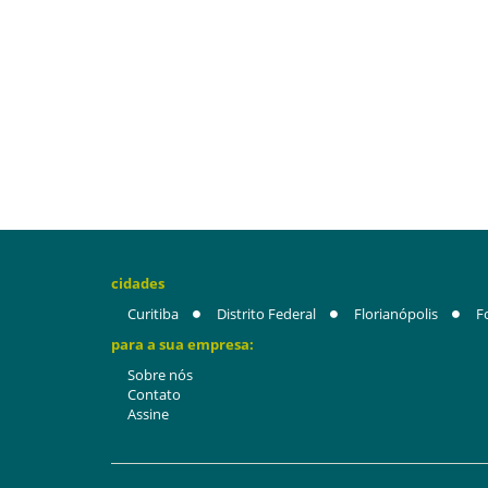
cidades
Curitiba
Distrito Federal
Florianópolis
F
para a sua empresa:
Sobre nós
Contato
Assine