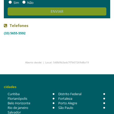
Sim
Não
ENVIAR
Telefones
(33) 5655-5592
Aberto desde: | Local: 548b9b3adc7f7b07269d8a19
cidades
Curitiba
Distrito Federal
Florianópolis
Fortaleza
Belo Horizonte
Porto Alegre
Rio de janeiro
São Paulo
Salvador