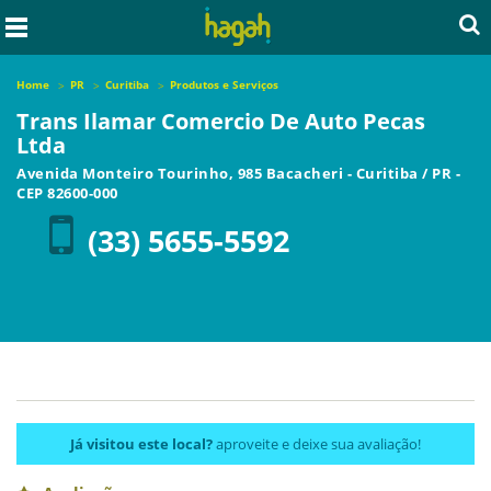
Home
PR
Curitiba
Produtos e Serviços
Trans Ilamar Comercio De Auto Pecas
Ltda
Avenida Monteiro Tourinho, 985 Bacacheri
-
Curitiba
/
PR
-
CEP
82600-000
(33) 5655-5592
Já visitou este local?
aproveite e deixe sua avaliação!