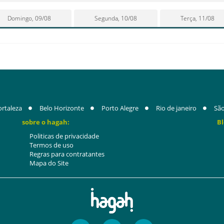
Domingo, 09/08
Segunda, 10/08
Terça, 11/08
ortaleza
Belo Horizonte
Porto Alegre
Rio de janeiro
São
sobre o hagah:
Bl
Politicas de privacidade
Termos de uso
Regras para contratantes
Mapa do Site