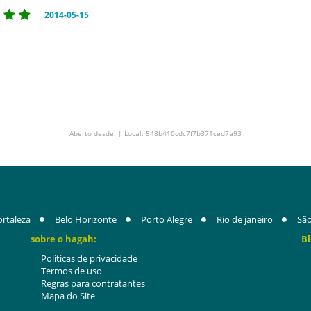
2014-05-15
Aberto desde: | Local: 548b410cdc7f7b371ced7a93
ortaleza
Belo Horizonte
Porto Alegre
Rio de janeiro
São
sobre o hagah:
Bl
Politicas de privacidade
Termos de uso
Regras para contratantes
Mapa do Site