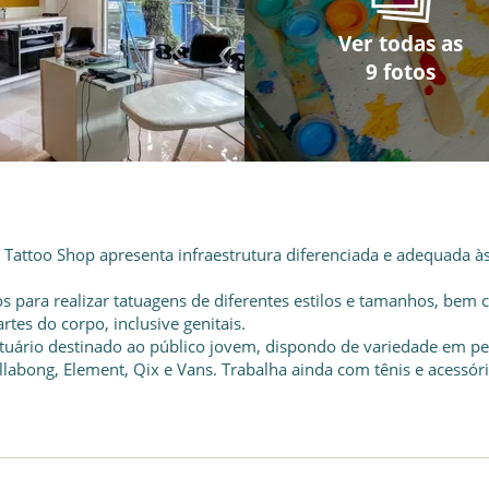
Ver todas as
Ver todas as
Ver todas as
Ver todas as
Ver todas as
Ver todas as
Ver todas as
Ver todas as
Ver todas as
9 fotos
9 fotos
9 fotos
9 fotos
9 fotos
9 fotos
9 fotos
9 fotos
9 fotos
Tattoo Shop apresenta infraestrutura diferenciada e adequada à
os para realizar tatuagens de diferentes estilos e tamanhos, bem
rtes do corpo, inclusive genitais.
stuário destinado ao público jovem, dispondo de variedade em p
labong, Element, Qix e Vans. Trabalha ainda com tênis e acessór