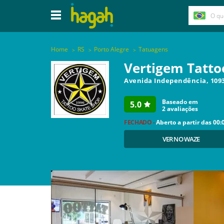
Home
RS
Porto Alegre
Tatuagens
Vertigem Tattoo
Avenida Independência, 109
Baseado em
5.0
2
avaliações
FECHADO -
Aberto a partir das
00:
VER NO WAZE