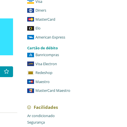
Visa
Diners
MasterCard
Elo
American Express
Cartão de débito
Banricompras
Visa Electron
Redeshop
Maestro
MasterCard Maestro
Facilidades
Ar condicionado
Segurança