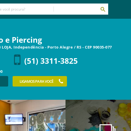
 e Piercing
3 LOJA, Independência
-
Porto Alegre
/
RS
- CEP
90035-077
(51) 3311-3825
00
LIGAMOS PARA VOCÊ