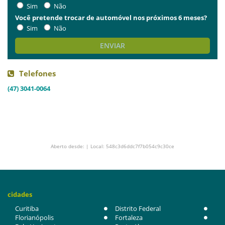
Sim
Não
Você pretende trocar de automóvel nos próximos 6 meses?
Sim
Não
ENVIAR
Telefones
(47) 3041-0064
Aberto desde: | Local: 548c3d6ddc7f7b054c9c30ce
cidades
Curitiba
Distrito Federal
Florianópolis
Fortaleza