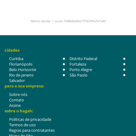
Aberto desde: | Local: 548b4be8dc7f7b399a7e7dbf
cidades
Curitiba
Distrito Federal
Florianópolis
Fortaleza
Belo Horizonte
Porto Alegre
Rio de janeiro
São Paulo
Salvador
para a sua empresa:
Sobre nós
Contato
Assine
sobre o hagah:
Politicas de privacidade
Termos de uso
Regras para contratantes
Mapa do Site