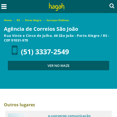
Home
RS
Porto Alegre
Serviços Públicos
Agência de Correios São João
Rua Vinte e Cinco de Julho, 46 São João
-
Porto Alegre
/
RS
-
CEP
91031-970
(51) 3337-2549
VER NO WAZE
Outros lugares
e-converge comunicação