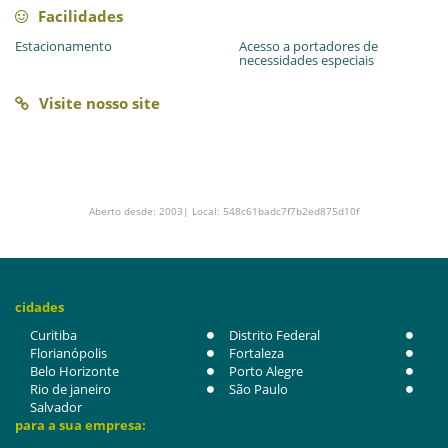
Facilidades
Estacionamento
Acesso a portadores de
necessidades especiais
Visite nosso site
Aberto desde: 2003| Local: 548c61badc7f7b2ed875d10f
cidades
Curitiba
Distrito Federal
Florianópolis
Fortaleza
Belo Horizonte
Porto Alegre
Rio de janeiro
São Paulo
Salvador
para a sua empresa: