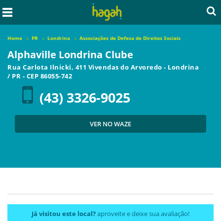
Home
PR
Londrina
Associações de Defesa de Direitos Sociais
Alphaville Londrina Clube
Rua Carlota Ilnicki, 411 Vivendas do Arvoredo
-
Londrina
/
PR
- CEP
86055-742
(43) 3326-9025
VER NO WAZE
Já visitou este local?
aproveite e deixe sua avaliação!