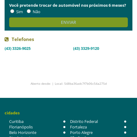
Você pretende trocar de automóvel nos próximos 6 meses?
Sim
Não
ENVIAR
Telefones
(43) 3326-9025
(43) 3329-9120
Aberto desde: | Local: 548ba36adc7f7b06c54a275d
cidades
Curitiba
Distrito Federal
Florianópolis
Fortaleza
Belo Horizonte
Porto Alegre