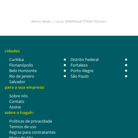
Aberto desde: | Local: 548bf92edc7f7b057352c6e1
cidades
Curitiba
Distrito Federal
Florianópolis
Fortaleza
Belo Horizonte
Porto Alegre
Rio de janeiro
São Paulo
Salvador
para a sua empresa:
Sobre nós
Contato
Assine
sobre o hagah:
Politicas de privacidade
Termos de uso
Regras para contratantes
Mapa do Site