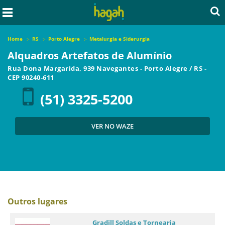
Home
RS
Porto Alegre
Metalurgia e Siderurgia
Alquadros Artefatos de Alumínio
Rua Dona Margarida, 939 Navegantes
-
Porto Alegre
/
RS
-
CEP
90240-611
(51) 3325-5200
VER NO WAZE
Outros lugares
Gradill Soldas e Tornearia