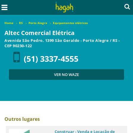
Home
RS
Porto Alegre
Equipamentos elétricos
Altec Comercial Elétrica
Avenida São Pedro, 1399 São Geraldo
-
Porto Alegre
/
RS
-
CEP
90230-122
(51) 3337-4555
VER NO WAZE
Outros lugares
Construar - Venda e Locação de