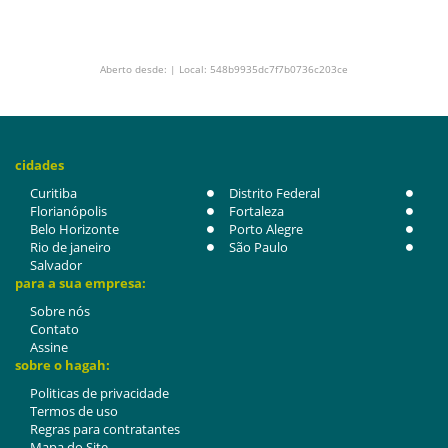
Aberto desde: | Local: 548b9935dc7f7b0736c203ce
cidades
Curitiba
Distrito Federal
Florianópolis
Fortaleza
Belo Horizonte
Porto Alegre
Rio de janeiro
São Paulo
Salvador
para a sua empresa:
Sobre nós
Contato
Assine
sobre o hagah:
Politicas de privacidade
Termos de uso
Regras para contratantes
Mapa do Site