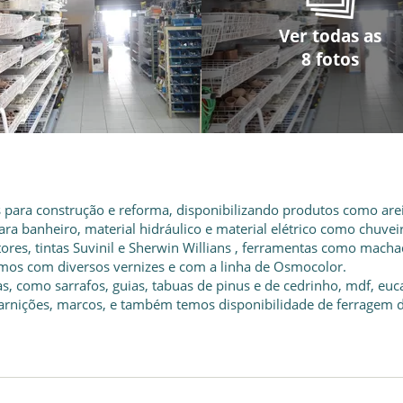
Ver todas as
Ver todas as
Ver todas as
Ver todas as
Ver todas as
Ver todas as
Ver todas as
Ver todas as
8 fotos
8 fotos
8 fotos
8 fotos
8 fotos
8 fotos
8 fotos
8 fotos
s para construção e reforma, disponibilizando produtos como arei
para banheiro, material hidráulico e material elétrico como chuvei
ntores, tintas Suvinil e Sherwin Willians , ferramentas como macha
hamos com diversos vernizes e com a linha de Osmocolor.
 como sarrafos, guias, tabuas de pinus e de cedrinho, mdf, euc
uarnições, marcos, e também temos disponibilidade de ferragem 