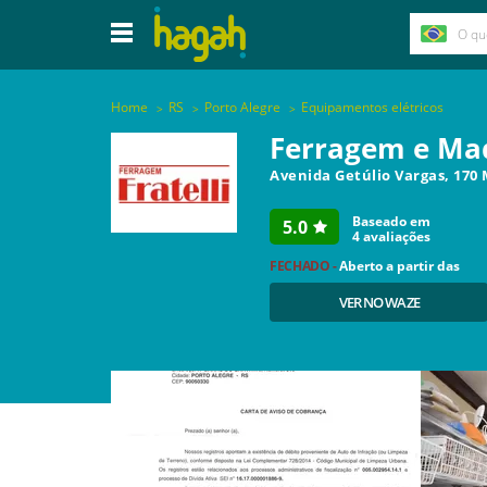
Home
RS
Porto Alegre
Equipamentos elétricos
Ferragem e Mad
Avenida Getúlio Vargas, 17
Baseado em
5.0
4
avaliações
FECHADO -
Aberto a partir das
VER NO WAZE