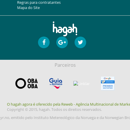
Regras para contratantes
Mapa do Site
Parceiros
O hagah agora é oferecido pela Reweb - Agência Multinacional de Marke
Copyright © 2015, hagah. Todos os direitos reservados.
yr.no, emitido pelo Instituto Metereológico da Noruega e da Norwegian Br