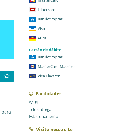
MasterCard
Hipercard
Banricompras
Visa
Aura
Cartão de débito
Banricompras
MasterCard Maestro
Visa Electron
Facilidades
Wi-Fi
Tele-entrega
a para
Estacionamento
Visite nosso site