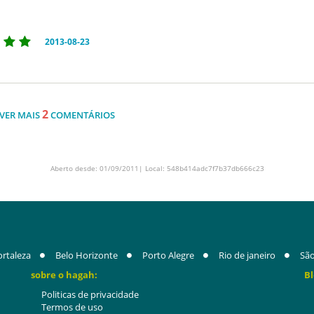
2013-08-23
2
VER MAIS
COMENTÁRIOS
Aberto desde: 01/09/2011| Local: 548b414adc7f7b37db666c23
ortaleza
Belo Horizonte
Porto Alegre
Rio de janeiro
São
sobre o hagah:
Bl
Politicas de privacidade
Termos de uso