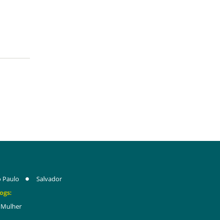
 Paulo
Salvador
ogs:
Mulher