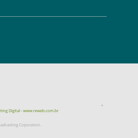
*
ting Digital - www.reweb.com.br
oadcasting Coporation.