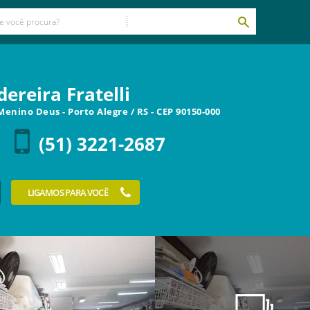
ereira Fratelli
0 Menino Deus
-
Porto Alegre
/
RS
- CEP
90150-000
(51) 3221-2687
LIGAMOS PARA VOCÊ