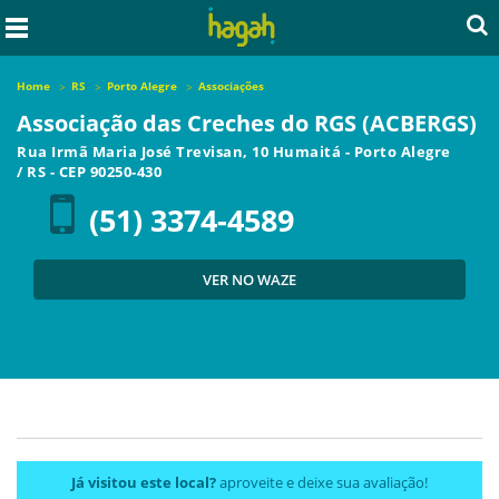
Home
RS
Porto Alegre
Associações
Associação das Creches do RGS (ACBERGS)
Rua Irmã Maria José Trevisan, 10 Humaitá
-
Porto Alegre
/
RS
- CEP
90250-430
(51) 3374-4589
VER NO WAZE
Já visitou este local?
aproveite e deixe sua avaliação!