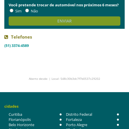
Você pretende trocar de automóvel nos próximos 6 meses?
Sim
Não
ENVIAR
Telefones
(51) 3374-4589
Aberto desde: | Local: 548c30b3dc7f7b0537c29202
cidades
Curitiba
Distrito Federal
Florianópolis
Fortaleza
Belo Horizonte
Porto Alegre